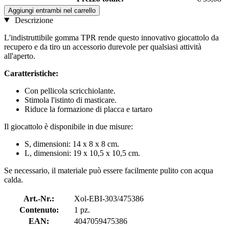
Aggiungi entrambi nel carrello
Descrizione
L'indistruttibile gomma TPR rende questo innovativo giocattolo da
recupero e da tiro un accessorio durevole per qualsiasi attività
all'aperto.
Caratteristiche:
Con pellicola scricchiolante.
Stimola l'istinto di masticare.
Riduce la formazione di placca e tartaro
Il giocattolo è disponibile in due misure:
S, dimensioni: 14 x 8 x 8 cm.
L, dimensioni: 19 x 10,5 x 10,5 cm.
Se necessario, il materiale può essere facilmente pulito con acqua
calda.
Art.-Nr.:
Xol-EBI-303/475386
Contenuto:
1 pz.
EAN:
4047059475386