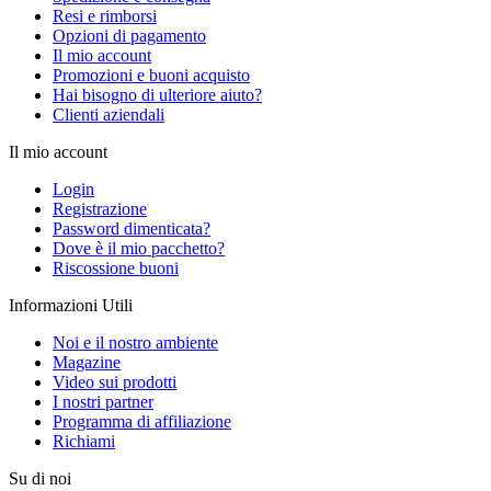
Resi e rimborsi
Opzioni di pagamento
Il mio account
Promozioni e buoni acquisto
Hai bisogno di ulteriore aiuto?
Clienti aziendali
Il mio account
Login
Registrazione
Password dimenticata?
Dove è il mio pacchetto?
Riscossione buoni
Informazioni Utili
Noi e il nostro ambiente
Magazine
Video sui prodotti
I nostri partner
Programma di affiliazione
Richiami
Su di noi