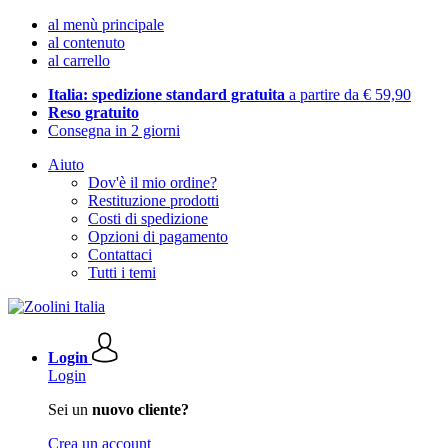
al menù principale
al contenuto
al carrello
Italia: spedizione standard gratuita
a partire da € 59,90
Reso gratuito
Consegna in 2 giorni
Aiuto
Dov'è il mio ordine?
Restituzione prodotti
Costi di spedizione
Opzioni di pagamento
Contattaci
Tutti i temi
Login
Login
Sei un
nuovo cliente?
Crea un account