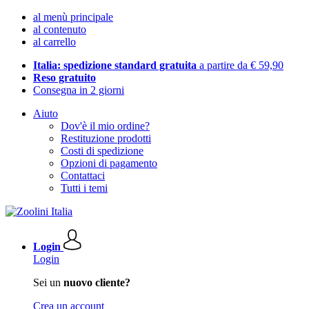
al menù principale
al contenuto
al carrello
Italia: spedizione standard gratuita
a partire da € 59,90
Reso gratuito
Consegna in 2 giorni
Aiuto
Dov'è il mio ordine?
Restituzione prodotti
Costi di spedizione
Opzioni di pagamento
Contattaci
Tutti i temi
Login
Login
Sei un
nuovo cliente?
Crea un account