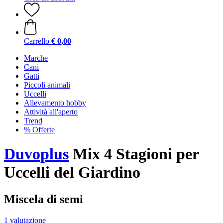
Carrello
€ 0,00
Marche
Cani
Gatti
Piccoli animali
Uccelli
Allevamento hobby
Attività all'aperto
Trend
% Offerte
Duvoplus
Mix 4 Stagioni per
Uccelli del Giardino
Miscela di semi
1 valutazione