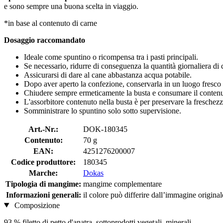
e sono sempre una buona scelta in viaggio.
*in base al contenuto di carne
Dosaggio raccomandato
Ideale come spuntino o ricompensa tra i pasti principali.
Se necessario, ridurre di conseguenza la quantità giornaliera di 
Assicurarsi di dare al cane abbastanza acqua potabile.
Dopo aver aperto la confezione, conservarla in un luogo fresco 
Chiudere sempre ermeticamente la busta e consumare il contenut
L'assorbitore contenuto nella busta è per preservare la freschezz
Somministrare lo spuntino solo sotto supervisione.
Art.-Nr.:
DOK-180345
Contenuto:
70 g
EAN:
4251276200007
Codice produttore:
180345
Marche:
Dokas
Tipologia di mangime:
mangime complementare
Informazioni generali:
il colore può differire dall’immagine original
Composizione
93 % filetto di petto d'anatra, sottoprodotti vegetali, minerali