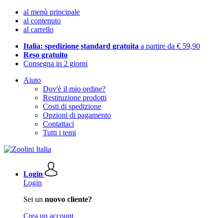
al menù principale
al contenuto
al carrello
Italia: spedizione standard gratuita
a partire da € 59,90
Reso gratuito
Consegna in 2 giorni
Aiuto
Dov'è il mio ordine?
Restituzione prodotti
Costi di spedizione
Opzioni di pagamento
Contattaci
Tutti i temi
Login
Login
Sei un
nuovo cliente?
Crea un account