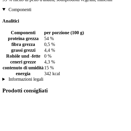
Componenti
Analitici
Componenti
per porzione (100 g)
proteina grezza
54 %
fibra grezza
0,5 %
grassi grezzi
4,4 %
Rohöle und -fette
0 %
ceneri grezze
4,3 %
contenuto di umidità
15 %
energia
342 kcal
Informazioni legali
Prodotti consigliati