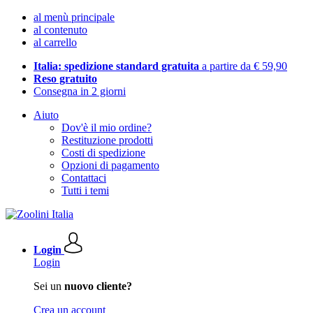
al menù principale
al contenuto
al carrello
Italia: spedizione standard gratuita
a partire da € 59,90
Reso gratuito
Consegna in 2 giorni
Aiuto
Dov'è il mio ordine?
Restituzione prodotti
Costi di spedizione
Opzioni di pagamento
Contattaci
Tutti i temi
Login
Login
Sei un
nuovo cliente?
Crea un account