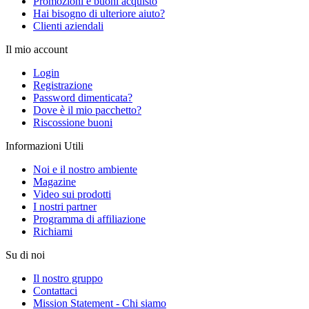
Promozioni e buoni acquisto
Hai bisogno di ulteriore aiuto?
Clienti aziendali
Il mio account
Login
Registrazione
Password dimenticata?
Dove è il mio pacchetto?
Riscossione buoni
Informazioni Utili
Noi e il nostro ambiente
Magazine
Video sui prodotti
I nostri partner
Programma di affiliazione
Richiami
Su di noi
Il nostro gruppo
Contattaci
Mission Statement - Chi siamo