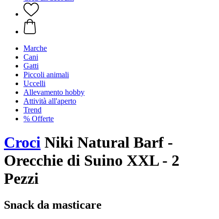
Marche
Cani
Gatti
Piccoli animali
Uccelli
Allevamento hobby
Attività all'aperto
Trend
% Offerte
Croci
Niki Natural Barf -
Orecchie di Suino XXL - 2
Pezzi
Snack da masticare