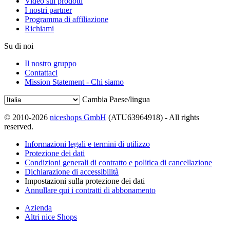
Video sui prodotti
I nostri partner
Programma di affiliazione
Richiami
Su di noi
Il nostro gruppo
Contattaci
Mission Statement - Chi siamo
Cambia Paese/lingua
© 2010-2026
niceshops GmbH
(ATU63964918) - All rights
reserved.
Informazioni legali e termini di utilizzo
Protezione dei dati
Condizioni generali di contratto e politica di cancellazione
Dichiarazione di accessibilità
Impostazioni sulla protezione dei dati
Annullare qui i contratti di abbonamento
Azienda
Altri nice Shops