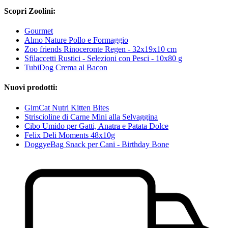
Scopri Zoolini:
Gourmet
Almo Nature Pollo e Formaggio
Zoo friends Rinoceronte Regen - 32x19x10 cm
Sfilaccetti Rustici - Selezioni con Pesci - 10x80 g
TubiDog Crema al Bacon
Nuovi prodotti:
GimCat Nutri Kitten Bites
Striscioline di Carne Mini alla Selvaggina
Cibo Umido per Gatti, Anatra e Patata Dolce
Felix Deli Moments 48x10g
DoggyeBag Snack per Cani - Birthday Bone