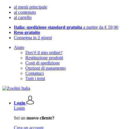
al menù principale
al contenuto
al carrello
Italia: spedizione standard gratuita
a partire da € 59,90
Reso gratuito
Consegna in 2 giorni
Aiuto
Dov'è il mio ordine?
Restituzione prodotti
Costi di spedizione
Opzioni di pagamento
Contattaci
Tutti i temi
Login
Login
Sei un
nuovo cliente?
Crea un account