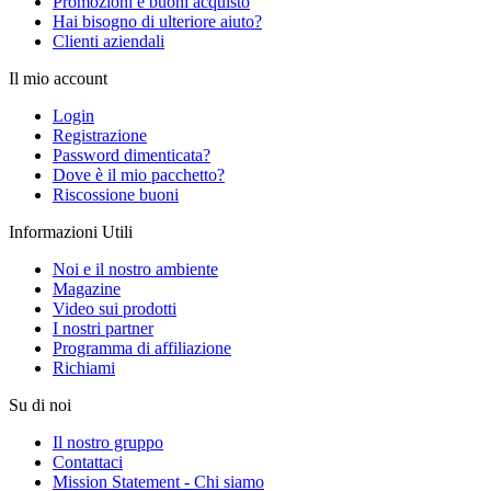
Promozioni e buoni acquisto
Hai bisogno di ulteriore aiuto?
Clienti aziendali
Il mio account
Login
Registrazione
Password dimenticata?
Dove è il mio pacchetto?
Riscossione buoni
Informazioni Utili
Noi e il nostro ambiente
Magazine
Video sui prodotti
I nostri partner
Programma di affiliazione
Richiami
Su di noi
Il nostro gruppo
Contattaci
Mission Statement - Chi siamo