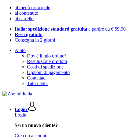
al menù principale
al contenuto
al carrello
Italia: spedizione standard gratuita
a partire da € 59,90
Reso gratuito
Consegna in 2 giorni
Aiuto
Dov'è il mio ordine?
Restituzione prodotti
Costi di spedizione
Opzioni di pagamento
Contattaci
Tutti i temi
Login
Login
Sei un
nuovo cliente?
Crea un account