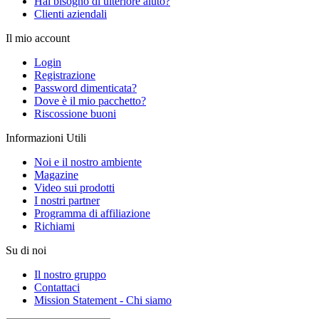
Hai bisogno di ulteriore aiuto?
Clienti aziendali
Il mio account
Login
Registrazione
Password dimenticata?
Dove è il mio pacchetto?
Riscossione buoni
Informazioni Utili
Noi e il nostro ambiente
Magazine
Video sui prodotti
I nostri partner
Programma di affiliazione
Richiami
Su di noi
Il nostro gruppo
Contattaci
Mission Statement - Chi siamo