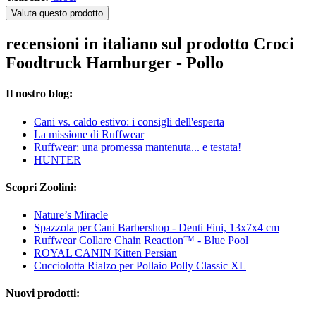
Valuta questo prodotto
recensioni in italiano sul prodotto Croci
Foodtruck Hamburger - Pollo
Il nostro blog:
Cani vs. caldo estivo: i consigli dell'esperta
La missione di Ruffwear
Ruffwear: una promessa mantenuta... e testata!
HUNTER
Scopri Zoolini:
Nature’s Miracle
Spazzola per Cani Barbershop - Denti Fini, 13x7x4 cm
Ruffwear Collare Chain Reaction™ - Blue Pool
ROYAL CANIN Kitten Persian
Cucciolotta Rialzo per Pollaio Polly Classic XL
Nuovi prodotti: