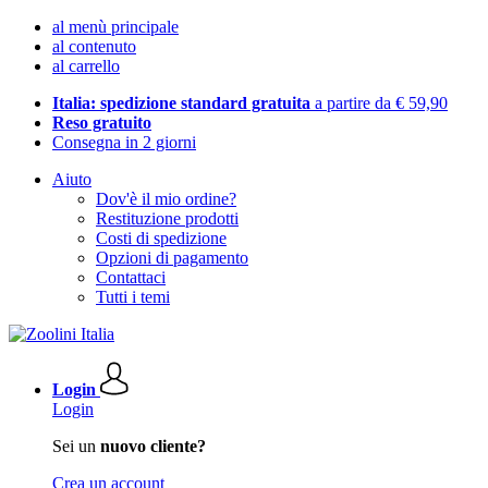
al menù principale
al contenuto
al carrello
Italia: spedizione standard gratuita
a partire da € 59,90
Reso gratuito
Consegna in 2 giorni
Aiuto
Dov'è il mio ordine?
Restituzione prodotti
Costi di spedizione
Opzioni di pagamento
Contattaci
Tutti i temi
Login
Login
Sei un
nuovo cliente?
Crea un account