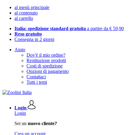
al menù principale
al contenuto
al carrello
Italia: spedizione standard gratuita
a partire da € 59,90
Reso gratuito
Consegna in 2 giorni
Aiuto
Dov'è il mio ordine?
Restituzione prodotti
Costi di spedizione
Opzioni di pagamento
Contattaci
Tutti i temi
Login
Login
Sei un
nuovo cliente?
Crea un account