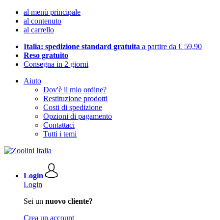
al menù principale
al contenuto
al carrello
Italia: spedizione standard gratuita
a partire da € 59,90
Reso gratuito
Consegna in 2 giorni
Aiuto
Dov'è il mio ordine?
Restituzione prodotti
Costi di spedizione
Opzioni di pagamento
Contattaci
Tutti i temi
Login
Login
Sei un
nuovo cliente?
Crea un account