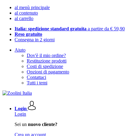
al menù principale
al contenuto
al carrello
Italia: spedizione standard gratuita
a partire da € 59,90
Reso gratuito
Consegna in 2 giorni
Aiuto
Dov'è il mio ordine?
Restituzione prodotti
Costi di spedizione
Opzioni di pagamento
Contattaci
Tutti i temi
Login
Login
Sei un
nuovo cliente?
Crea un account