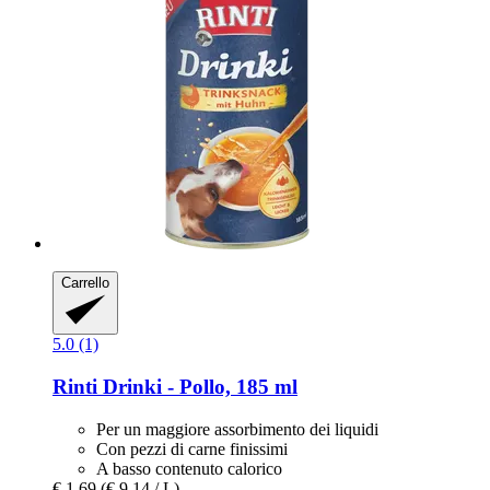
Carrello
5.0 (1)
Rinti
Drinki -​ Pollo, 185 ml
Per un maggiore assorbimento dei liquidi
Con pezzi di carne finissimi
A basso contenuto calorico
€ 1,69
(€ 9,14 / L)