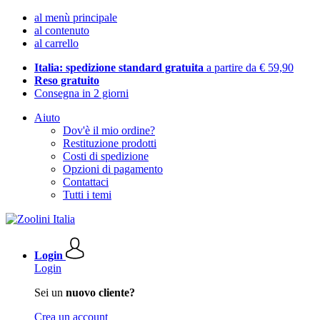
al menù principale
al contenuto
al carrello
Italia: spedizione standard gratuita
a partire da € 59,90
Reso gratuito
Consegna in 2 giorni
Aiuto
Dov'è il mio ordine?
Restituzione prodotti
Costi di spedizione
Opzioni di pagamento
Contattaci
Tutti i temi
Login
Login
Sei un
nuovo cliente?
Crea un account