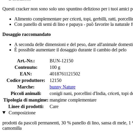
Questi cracker non sono solo uno spuntino delizioso per i tuoi amici p
Alimento complementare per criceti, topi, gerbilli, ratti, porcelli
Con panello di semi di lino e papaya - può favorire la naturale fu
Dosaggio raccomandato
A seconda delle dimensioni e del peso, dare all'animale domesti
È possibile aumentare il dosaggio durante il cambio del pelo
Art.-Nr.:
BUN-12150
Contenuto:
100 g
EAN:
4018761121502
Codice produttore:
12150
Marche:
bunny Nature
Piccoli animali:
conigli nani, porcellini d'India, criceti, topi do
Tipologia di mangime:
mangime complementare
Linee di prodotti:
Care
Composizione
prodotti da pascoli permanenti, 30 % panello di lino, sansa di mele, 1 % 
camomilla