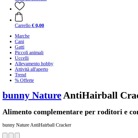
Carrello
€ 0,00
Marche
Cani
Gatti
Piccoli animali
Uccelli
Allevamento hobby
Attività all'aperto
Trend
% Offerte
bunny Nature
AntiHairball Crac
Alimento complementare per roditori e con
bunny Nature AntiHairball Cracker