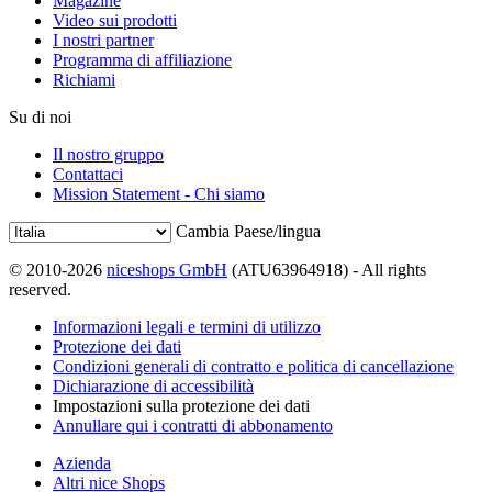
Magazine
Video sui prodotti
I nostri partner
Programma di affiliazione
Richiami
Su di noi
Il nostro gruppo
Contattaci
Mission Statement - Chi siamo
Cambia Paese/lingua
© 2010-2026
niceshops GmbH
(ATU63964918) - All rights
reserved.
Informazioni legali e termini di utilizzo
Protezione dei dati
Condizioni generali di contratto e politica di cancellazione
Dichiarazione di accessibilità
Impostazioni sulla protezione dei dati
Annullare qui i contratti di abbonamento
Azienda
Altri nice Shops