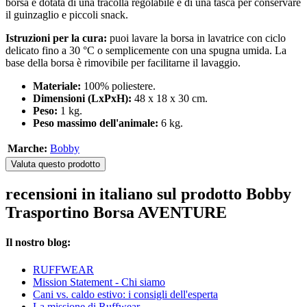
borsa è dotata di una tracolla regolabile e di una tasca per conservare
il guinzaglio e piccoli snack.
Istruzioni per la cura:
puoi lavare la borsa in lavatrice con ciclo
delicato fino a 30 °C o semplicemente con una spugna umida. La
base della borsa è rimovibile per facilitarne il lavaggio.
Materiale:
100% poliestere.
Dimensioni (LxPxH):
48 x 18 x 30 cm.
Peso:
1 kg.
Peso massimo dell'animale:
6 kg.
Marche:
Bobby
Valuta questo prodotto
recensioni in italiano sul prodotto Bobby
Trasportino Borsa AVENTURE
Il nostro blog:
RUFFWEAR
Mission Statement - Chi siamo
Cani vs. caldo estivo: i consigli dell'esperta
La missione di Ruffwear