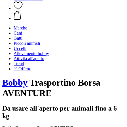
Marche
Cani
Gatti
Piccoli animali
Uccelli
Allevamento hobby
Attività all'aperto
Trend
% Offerte
Bobby
Trasportino Borsa
AVENTURE
Da usare all'aperto per animali fino a 6
kg