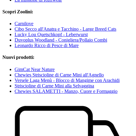
Scopri Zoolini:
Carnilove
Cibo Secco all'Anatra e Tacchino - Large Breed Cats
Lucky Lou Quetschkopf - Leberwurst
Duvoplus Woodland - Conigliera/Pollaio Combi
Leonardo Ricco di Pesce di Mare
Nuovi prodotti:
GimCat Near Nature
Chewies Striscioline di Carne Mini all'Agnello
Versele Laga Menù - Blocco di Mangime con Arachidi
Striscioline di Carne Mini alla Selvaggina
Chewies SALAMETTI - Manzo, Cuore e Formaggio