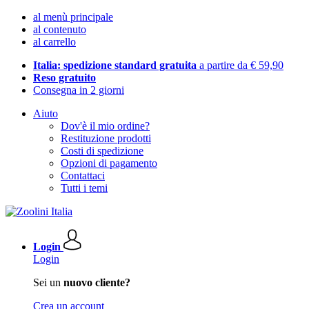
al menù principale
al contenuto
al carrello
Italia: spedizione standard gratuita
a partire da € 59,90
Reso gratuito
Consegna in 2 giorni
Aiuto
Dov'è il mio ordine?
Restituzione prodotti
Costi di spedizione
Opzioni di pagamento
Contattaci
Tutti i temi
Login
Login
Sei un
nuovo cliente?
Crea un account