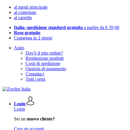
al menù principale
al contenuto
al carrello
Italia: spedizione standard gratuita
a partire da € 59,90
Reso gratuito
Consegna in 2 giorni
Aiuto
Dov'è il mio ordine?
Restituzione prodotti
Costi di spedizione
Opzioni di pagamento
Contattaci
Tutti i temi
Login
Login
Sei un
nuovo cliente?
Crea un account