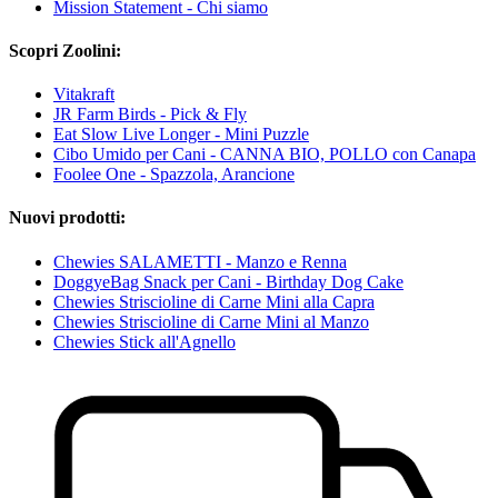
Mission Statement - Chi siamo
Scopri Zoolini:
Vitakraft
JR Farm Birds - Pick & Fly
Eat Slow Live Longer - Mini Puzzle
Cibo Umido per Cani - CANNA BIO, POLLO con Canapa
Foolee One - Spazzola, Arancione
Nuovi prodotti:
Chewies SALAMETTI - Manzo e Renna
DoggyeBag Snack per Cani - Birthday Dog Cake
Chewies Striscioline di Carne Mini alla Capra
Chewies Striscioline di Carne Mini al Manzo
Chewies Stick all'Agnello