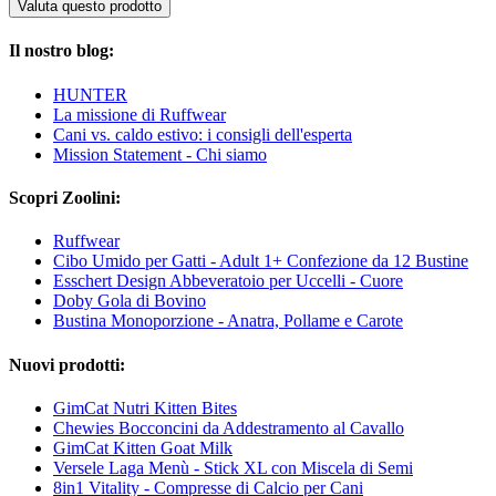
Valuta questo prodotto
Il nostro blog:
HUNTER
La missione di Ruffwear
Cani vs. caldo estivo: i consigli dell'esperta
Mission Statement - Chi siamo
Scopri Zoolini:
Ruffwear
Cibo Umido per Gatti - Adult 1+ Confezione da 12 Bustine
Esschert Design Abbeveratoio per Uccelli - Cuore
Doby Gola di Bovino
Bustina Monoporzione - Anatra, Pollame e Carote
Nuovi prodotti:
GimCat Nutri Kitten Bites
Chewies Bocconcini da Addestramento al Cavallo
GimCat Kitten Goat Milk
Versele Laga Menù - Stick XL con Miscela di Semi
8in1 Vitality - Compresse di Calcio per Cani