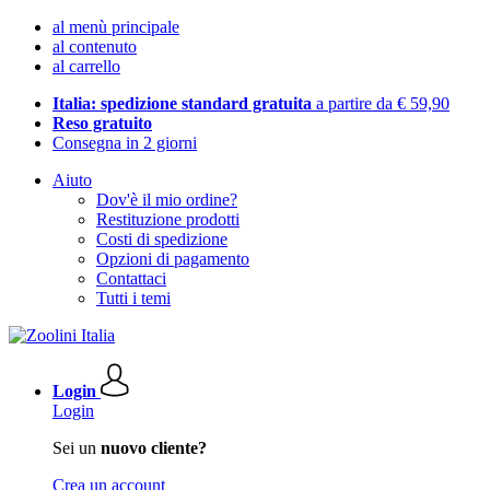
al menù principale
al contenuto
al carrello
Italia: spedizione standard gratuita
a partire da € 59,90
Reso gratuito
Consegna in 2 giorni
Aiuto
Dov'è il mio ordine?
Restituzione prodotti
Costi di spedizione
Opzioni di pagamento
Contattaci
Tutti i temi
Login
Login
Sei un
nuovo cliente?
Crea un account