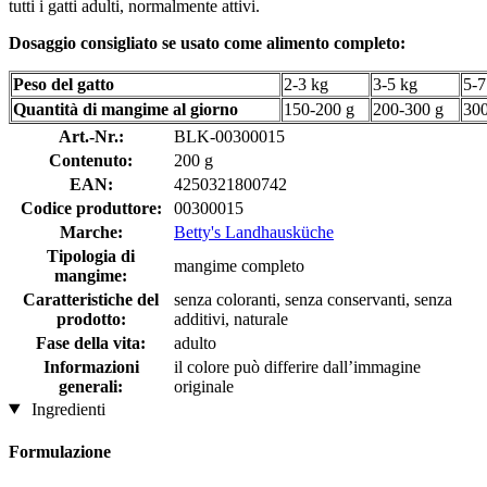
tutti i gatti adulti, normalmente attivi.
Dosaggio consigliato se usato come alimento completo:
Peso del gatto
2-3 kg
3-5 kg
5-7
Quantità di mangime al giorno
150-200 g
200-300 g
300
Art.-Nr.:
BLK-00300015
Contenuto:
200 g
EAN:
4250321800742
Codice produttore:
00300015
Marche:
Betty's Landhausküche
Tipologia di
mangime completo
mangime:
Caratteristiche del
senza coloranti, senza conservanti, senza
prodotto:
additivi, naturale
Fase della vita:
adulto
Informazioni
il colore può differire dall’immagine
generali:
originale
Ingredienti
Formulazione