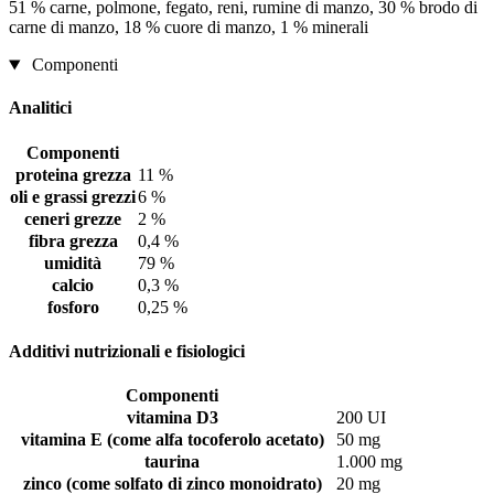
51 % carne, polmone, fegato, reni, rumine di manzo, 30 % brodo di
carne di manzo, 18 % cuore di manzo, 1 % minerali
Componenti
Analitici
Componenti
proteina grezza
11 %
oli e grassi grezzi
6 %
ceneri grezze
2 %
fibra grezza
0,4 %
umidità
79 %
calcio
0,3 %
fosforo
0,25 %
Additivi nutrizionali e fisiologici
Componenti
vitamina D3
200 UI
vitamina E (come alfa tocoferolo acetato)
50 mg
taurina
1.000 mg
zinco (come solfato di zinco monoidrato)
20 mg