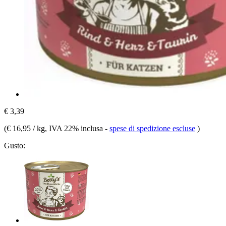
€ 3,39
(
€ 16,95 / kg
, IVA 22% inclusa
-
spese di spedizione escluse
)
Gusto: