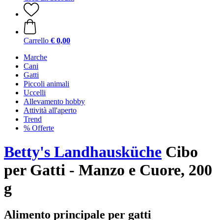
Carrello
€ 0,00
Marche
Cani
Gatti
Piccoli animali
Uccelli
Allevamento hobby
Attività all'aperto
Trend
% Offerte
Betty's Landhausküche
Cibo
per Gatti - Manzo e Cuore, 200
g
Alimento principale per gatti