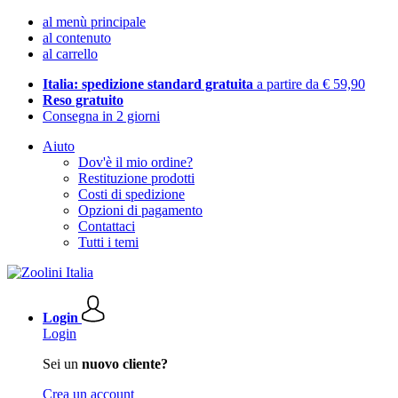
al menù principale
al contenuto
al carrello
Italia: spedizione standard gratuita
a partire da € 59,90
Reso gratuito
Consegna in 2 giorni
Aiuto
Dov'è il mio ordine?
Restituzione prodotti
Costi di spedizione
Opzioni di pagamento
Contattaci
Tutti i temi
Login
Login
Sei un
nuovo cliente?
Crea un account