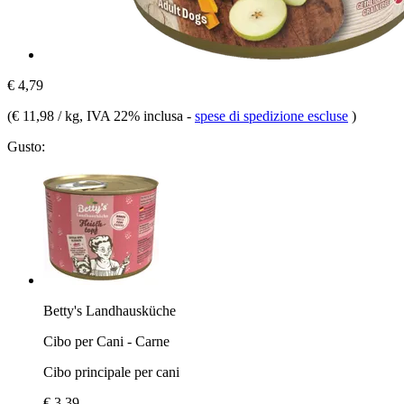
€ 4,79
(
€ 11,98 / kg
, IVA 22% inclusa
-
spese di spedizione escluse
)
Gusto:
Betty's Landhausküche
Cibo per Cani - Carne
Cibo principale per cani
€ 3,39