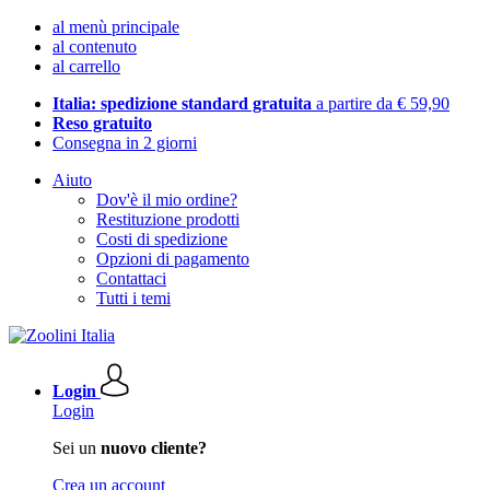
al menù principale
al contenuto
al carrello
Italia: spedizione standard gratuita
a partire da € 59,90
Reso gratuito
Consegna in 2 giorni
Aiuto
Dov'è il mio ordine?
Restituzione prodotti
Costi di spedizione
Opzioni di pagamento
Contattaci
Tutti i temi
Login
Login
Sei un
nuovo cliente?
Crea un account