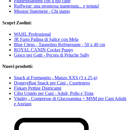
Paddelboarding con il tuo cane
Ruffwear: una promessa mantenuta... e testata!
Mission Statement - Chi siamo
Scopri Zoolini:
WAHL Professional
JR Farm Pallina di Salice con Mela
Blue Citrus - Tappetino Refrigerante - 50 x 40 cm
ROYAL CANIN Cocker Puppy
Gioco per Gatti - Pecora di Peluche Sally
Nuovi prodotti:
Snack al Formaggio - Manzo XXS (3 x 25 g)
DoggyeBag Snack per Cani - Cuortenero
Fiskars Pettine Districante
Cibo Umido per Cani - Adult, Pollo e Trota
Vitality - Compresse di Glucosamina + MSM per Cani Adulti
e Anziani