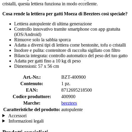
cristalli, questa lettiera funziona in modo eccellente.
Cosa rende la lettiera per gatti Moeza di Beeztees così speciale?
Lettiera autopulente di ultima generazione
Controllo innovativo tramite smartphone con app gratuita
(iOS/Android)
Rimuove solo la sabbia sporca
Adatta a diversi tipi di lettiera come bentonite, tofu o cristalli
Inodore e pulita: contenitore di raccolta sigillato con filtro
Bilancia integrata: controllo automatico del peso del tuo gatto
Adatta per gatti fino a 10 kg di peso
Dimensioni: 57 x 56 cm
Art.-Nr.:
BZT-400900
Contenuto:
1 pz.
EAN:
8712695218500
Codice produttore:
400900
Marche:
beeztees
Caratteristiche del prodotto:
autopulente
Accessori
Informazioni legali