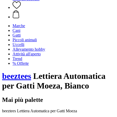
Marche
Cani
Gatti
Piccoli animali
Uccelli
Allevamento hobby
Attività all'aperto
Trend
% Offerte
beeztees
Lettiera Automatica
per Gatti Moeza, Bianco
Mai più palette
beeztees Lettiera Automatica per Gatti Moeza