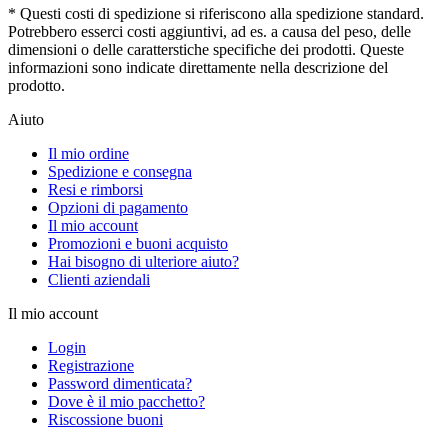
* Questi costi di spedizione si riferiscono alla spedizione standard.
Potrebbero esserci costi aggiuntivi, ad es. a causa del peso, delle
dimensioni o delle caratterstiche specifiche dei prodotti. Queste
informazioni sono indicate direttamente nella descrizione del
prodotto.
Aiuto
Il mio ordine
Spedizione e consegna
Resi e rimborsi
Opzioni di pagamento
Il mio account
Promozioni e buoni acquisto
Hai bisogno di ulteriore aiuto?
Clienti aziendali
Il mio account
Login
Registrazione
Password dimenticata?
Dove è il mio pacchetto?
Riscossione buoni