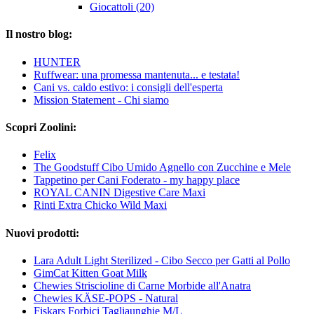
Giocattoli (20)
Il nostro blog:
HUNTER
Ruffwear: una promessa mantenuta... e testata!
Cani vs. caldo estivo: i consigli dell'esperta
Mission Statement - Chi siamo
Scopri Zoolini:
Felix
The Goodstuff Cibo Umido Agnello con Zucchine e Mele
Tappetino per Cani Foderato - my happy place
ROYAL CANIN Digestive Care Maxi
Rinti Extra Chicko Wild Maxi
Nuovi prodotti:
Lara Adult Light Sterilized - Cibo Secco per Gatti al Pollo
GimCat Kitten Goat Milk
Chewies Striscioline di Carne Morbide all'Anatra
Chewies KÄSE-POPS - Natural
Fiskars Forbici Tagliaunghie M/L