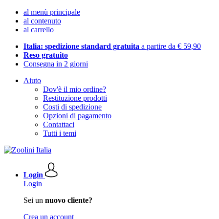
al menù principale
al contenuto
al carrello
Italia: spedizione standard gratuita
a partire da € 59,90
Reso gratuito
Consegna in 2 giorni
Aiuto
Dov'è il mio ordine?
Restituzione prodotti
Costi di spedizione
Opzioni di pagamento
Contattaci
Tutti i temi
Login
Login
Sei un
nuovo cliente?
Crea un account