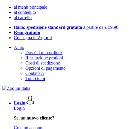
al menù principale
al contenuto
al carrello
Italia: spedizione standard gratuita
a partire da € 59,90
Reso gratuito
Consegna in 2 giorni
Aiuto
Dov'è il mio ordine?
Restituzione prodotti
Costi di spedizione
Opzioni di pagamento
Contattaci
Tutti i temi
Login
Login
Sei un
nuovo cliente?
Crea un account