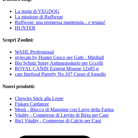
La storia di VEGDOG
La missione di Ruffwear
Ruffwear: una promessa mantenuta... e testata!
HUNTER
Scopri Zoolini:
WAHL Professional
stylecats by Hunter Gioco per Gatti - Miniball
Bio Schutz Spray Antiparassitario per Uccelli
ROYAL CANIN Exigent Mousse 12x85 g
catz finefood Purrrrly No.107 Cuore d'Agnello
Nuovi prodotti:
Chewies Stick alla Lepre
Fiskars Cardatore
Menù - Blocco di Mangime con Larve della Farina
Vitality - Compresse di Lievito di Birra per Cani
8in1 Vitality - Compresse di Calcio per Cani