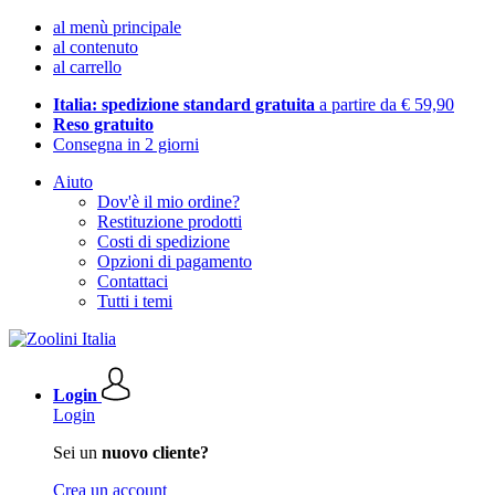
al menù principale
al contenuto
al carrello
Italia: spedizione standard gratuita
a partire da € 59,90
Reso gratuito
Consegna in 2 giorni
Aiuto
Dov'è il mio ordine?
Restituzione prodotti
Costi di spedizione
Opzioni di pagamento
Contattaci
Tutti i temi
Login
Login
Sei un
nuovo cliente?
Crea un account