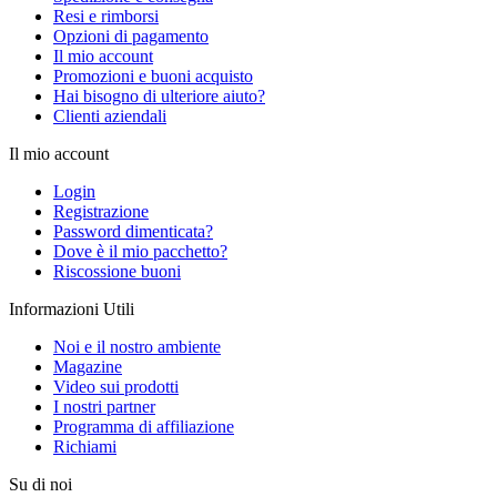
Resi e rimborsi
Opzioni di pagamento
Il mio account
Promozioni e buoni acquisto
Hai bisogno di ulteriore aiuto?
Clienti aziendali
Il mio account
Login
Registrazione
Password dimenticata?
Dove è il mio pacchetto?
Riscossione buoni
Informazioni Utili
Noi e il nostro ambiente
Magazine
Video sui prodotti
I nostri partner
Programma di affiliazione
Richiami
Su di noi