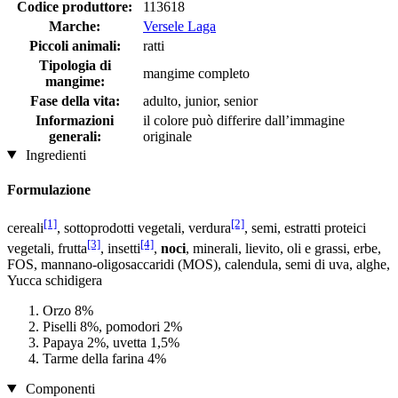
Codice produttore:
113618
Marche:
Versele Laga
Piccoli animali:
ratti
Tipologia di
mangime completo
mangime:
Fase della vita:
adulto, junior, senior
Informazioni
il colore può differire dall’immagine
generali:
originale
Ingredienti
Formulazione
[1]
[2]
cereali
, sottoprodotti vegetali, verdura
, semi, estratti proteici
[3]
[4]
vegetali, frutta
, insetti
,
noci
, minerali, lievito, oli e grassi, erbe,
FOS, mannano-oligosaccaridi (MOS), calendula, semi di uva, alghe,
Yucca schidigera
Orzo 8%
Piselli 8%, pomodori 2%
Papaya 2%, uvetta 1,5%
Tarme della farina 4%
Componenti