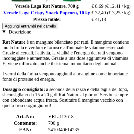
Versele Laga Rat Nature, 700 g
€ 8,69
(€ 12,41 / kg)
Versele Laga Crispy Snack Popcorn, 10 kg
€ 32,49
(€ 3,25 / kg)
Prezzo totale:
€ 41,18
Aggiungi entrambi nel carrello
Descrizione
Rat Nature
è un mangime bilanciato per ratti. Il mangime contiene
molta frutta e verdura e fornisce all'animale le vitamine essenziali.
Grazie ai cereali, l'attività, la vitalità e l'energia dei ratti vengono
incoraggiate e aumentate. Grazie a una dose aggiuntiva di vitamina
E, viene rafforzato anche il sistema immunitario degli animali.
I vermi della farina vengono aggiunti al mangime come importante
fonte di proteine ​​ed energia.
Dosaggio consigliato:
a seconda della razza e della taglia del topo,
si consigliano da 15 a 20 g di Rat Nature al giorno! Servire sempre
con abbondante acqua fresca. Sostituire il mangime vecchio con
quello fresco ogni giorno!
Art.-Nr.:
VRL-113618
Contenuto:
700 g
EAN:
5410340614235