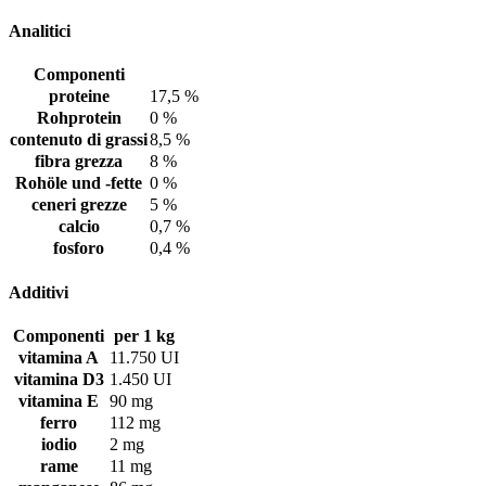
Analitici
Componenti
proteine
17,5 %
Rohprotein
0 %
contenuto di grassi
8,5 %
fibra grezza
8 %
Rohöle und -fette
0 %
ceneri grezze
5 %
calcio
0,7 %
fosforo
0,4 %
Additivi
Componenti
per 1 kg
vitamina A
11.750 UI
vitamina D3
1.450 UI
vitamina E
90 mg
ferro
112 mg
iodio
2 mg
rame
11 mg