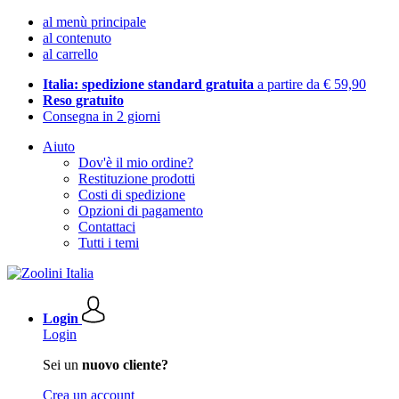
al menù principale
al contenuto
al carrello
Italia: spedizione standard gratuita
a partire da € 59,90
Reso gratuito
Consegna in 2 giorni
Aiuto
Dov'è il mio ordine?
Restituzione prodotti
Costi di spedizione
Opzioni di pagamento
Contattaci
Tutti i temi
Login
Login
Sei un
nuovo cliente?
Crea un account