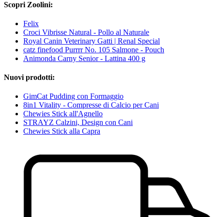
Scopri Zoolini:
Felix
Croci Vibrisse Natural - Pollo al Naturale
Royal Canin Veterinary Gatti | Renal Special
catz finefood Purrrr No. 105 Salmone - Pouch
Animonda Carny Senior - Lattina 400 g
Nuovi prodotti:
GimCat Pudding con Formaggio
8in1 Vitality - Compresse di Calcio per Cani
Chewies Stick all'Agnello
STRAYZ Calzini, Design con Cani
Chewies Stick alla Capra