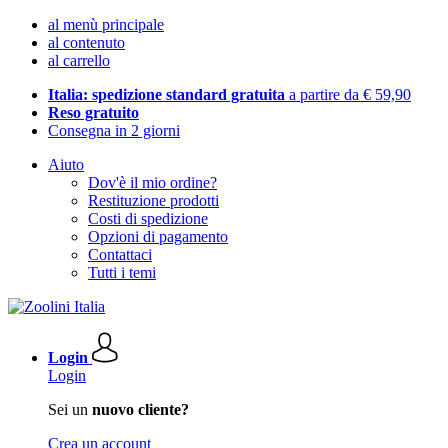
al menù principale
al contenuto
al carrello
Italia: spedizione standard gratuita
a partire da € 59,90
Reso gratuito
Consegna in 2 giorni
Aiuto
Dov'è il mio ordine?
Restituzione prodotti
Costi di spedizione
Opzioni di pagamento
Contattaci
Tutti i temi
Login
Login
Sei un
nuovo cliente?
Crea un account