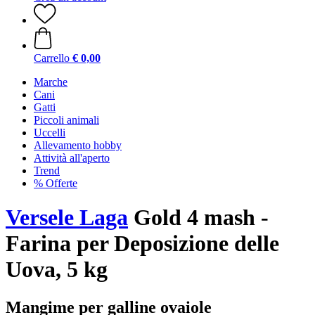
Carrello
€ 0,00
Marche
Cani
Gatti
Piccoli animali
Uccelli
Allevamento hobby
Attività all'aperto
Trend
% Offerte
Versele Laga
Gold 4 mash -
Farina per Deposizione delle
Uova, 5 kg
Mangime per galline ovaiole