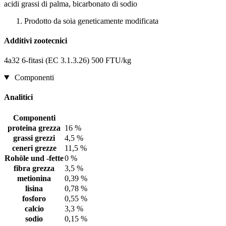
acidi grassi di palma, bicarbonato di sodio
Prodotto da soia geneticamente modificata
Additivi zootecnici
4a32 6-fitasi (EC 3.1.3.26) 500 FTU/kg
Componenti
Analitici
Componenti
proteina grezza
16 %
grassi grezzi
4,5 %
ceneri grezze
11,5 %
Rohöle und -fette
0 %
fibra grezza
3,5 %
metionina
0,39 %
lisina
0,78 %
fosforo
0,55 %
calcio
3,3 %
sodio
0,15 %