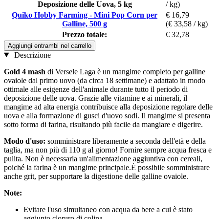
Deposizione delle Uova, 5 kg
/ kg)
Quiko Hobby Farming - Mini Pop Corn per
€ 16,79
Galline, 500 g
(€ 33,58 / kg)
Prezzo totale:
€ 32,78
Aggiungi entrambi nel carrello
Descrizione
Gold 4 mash
di Versele Laga è un mangime completo per galline
ovaiole dal primo uovo (da circa 18 settimane) e adattato in modo
ottimale alle esigenze dell'animale durante tutto il periodo di
deposizione delle uova. Grazie alle vitamine e ai minerali, il
mangime ad alta energia contribuisce alla deposizione regolare delle
uova e alla formazione di gusci d'uovo sodi. Il mangime si presenta
sotto forma di farina, risultando più facile da mangiare e digerire.
Modo d'uso:
somministrare liberamente a seconda dell'età e della
taglia, ma non più di 110 g al giorno! Fornire sempre acqua fresca e
pulita. Non è necessaria un'alimentazione aggiuntiva con cereali,
poiché la farina è un mangime principale.È possibile somministrare
anche grit, per supportare la digestione delle galline ovaiole.
Note:
Evitare l'uso simultaneo con acqua da bere a cui è stato
aggiunto cloruro di colina.