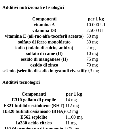
Additivi nutrizionali e fisiologici
Componenti
per 1 kg
vitamina A
10.000 UI
vitamina D3
2.500 UI
vitamina E (all-rac-alfa-tocoferil acetato)
50 mg
solfato di ferro monoidrato
30 mg
iodio (iodato di calcio, anidro)
2 mg
solfato di rame (II)
10 mg
ossido di manganese (II)
75 mg
ossido di zinco
70 mg
selenio (selenito di sodio in granuli rivestiti)
0,3 mg
Additivi tecnologici
Componenti
per 1 kg
E310 gallato di propile
14 mg
E321 butilidrossitoluene (BHT)
112 mg
1b320 butilidrossianisolo (BHA)
0,2 mg
E562 sepiolite
1.100 mg
1a330 acido citrico
11 mg
1k284 propionato di ammonio
975 mg