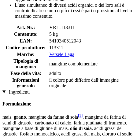
L'uso simultaneo di diversi acidi organici o dei loro sali è
controindicato se uno o più di essi è pari o prossimo al livello
massimo consentito.
Art.-Nr.:
VRL-113311
Contenuto:
5 kg
EAN:
5410340512043
Codice produttore:
113311
Marche:
Versele Laga
Tipologia di
mangime complementare
mangime:
Fase della vita:
adulto
Informazioni
il colore può differire dall’immagine
generali:
originale
Ingredienti
Formulazione
[1]
mais,
grano
, mangime da farina di soia
, mangime da farina di
semi di girasole, carbonato di calcio, farina glutinata di frumento,
mangime a base di glutine di mais,
olio di soia
, acidi grassi del
girasole, fosfato monocalcico, acidi grassi del mais, cloruro di sodio,