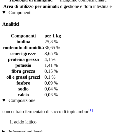
Area di utilizzo per animali:
digestione e flora intestinale
Componenti
Analitici
Componenti
per 1 kg
inulina
25,8 %
contenuto di umidità
36,65 %
ceneri grezze
8,65 %
proteina grezza
4,1 %
potassio
1,41 %
fibra grezza
0,15 %
oli e grassi grezzi
0,1 %
fosforo
0,09 %
sodio
0,04 %
calcio
0,03 %
Composizione
[1]
concentrato fermentato di succo di topinambur
acido lattico
Informazioni legali