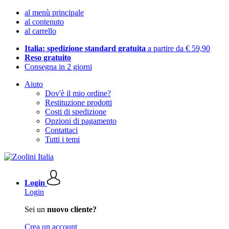
al menù principale
al contenuto
al carrello
Italia: spedizione standard gratuita
a partire da € 59,90
Reso gratuito
Consegna in 2 giorni
Aiuto
Dov'è il mio ordine?
Restituzione prodotti
Costi di spedizione
Opzioni di pagamento
Contattaci
Tutti i temi
Login
Login
Sei un
nuovo cliente?
Crea un account