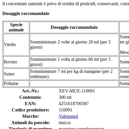
Il concentrato naturale è privo di residui di pesticidi, conservanti, co
Dosaggio raccomandato
Specie
Dosaggio raccomandato
animale
Sommi
Somministrare 2 volte al giorno 20 ml (per 3
tre g
Vitello
giorni)
Mesco
Somministrare 1 volta al giorno 60 ml (per 3
Bovino
Somm
giorni)
Somministrare 7 ml per kg di mangime (per 2
Sommi
Suino
settimane)
sommi
Pollame
Sommi
Art.-Nr.:
XEV-MUE-110091
Contenuto:
300 ml
EAN:
4251618706587
Codice produttore:
110091
Marche:
Valetumed
Animali da pascolo:
mucca
Tipologia di mangime:
mangime complementare