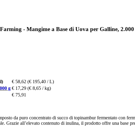
Farming - Mangime a Base di Uova per Galline, 2.000
l)
€ 58,62
(€ 195,40 / L)
000 g
€ 17,29
(€ 8,65 / kg)
€ 75,91
osto da puro concentrato di succo di topinambur fermentato con ferment
. Grazie all’elevato contenuto di inulina, il prodotto offre una base pr