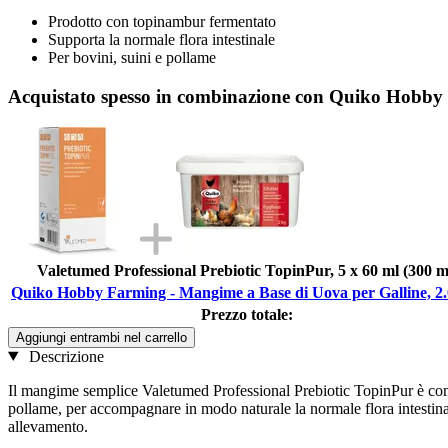
Prodotto con topinambur fermentato
Supporta la normale flora intestinale
Per bovini, suini e pollame
Acquistato spesso in combinazione con Quiko Hobby 
Valetumed Professional Prebiotic TopinPur, 5 x 60 ml (300 m
Quiko Hobby Farming - Mangime a Base di Uova per Galline, 2.
Prezzo totale:
Aggiungi entrambi nel carrello
Descrizione
Il mangime semplice Valetumed Professional Prebiotic TopinPur è comp
pollame, per accompagnare in modo naturale la normale flora intestinale
allevamento.