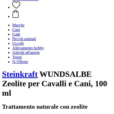
Marche
Cani
Gatti
Piccoli animali
Uccelli
Allevamento hobby
Attività all'aperto
Trend
% Offerte
Steinkraft
WUNDSALBE
Zeolite per Cavalli e Cani, 100
ml
Trattamento naturale con zeolite