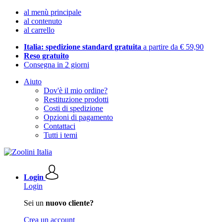
al menù principale
al contenuto
al carrello
Italia: spedizione standard gratuita
a partire da € 59,90
Reso gratuito
Consegna in 2 giorni
Aiuto
Dov'è il mio ordine?
Restituzione prodotti
Costi di spedizione
Opzioni di pagamento
Contattaci
Tutti i temi
Login
Login
Sei un
nuovo cliente?
Crea un account