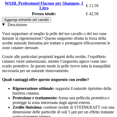
WAHL Professionel Flacone per Shampoo, 1
€ 11,59
Litro
Prezzo totale:
€ 42,58
Aggiungi entrambi nel carrello
Descrizione
Vuoi supportare al meglio la pelle del tuo cavallo o del tuo cane
durante la rigenerazione? Questo unguento sfrutta la forza della
zeolite naturale finissima per trattare e proteggere efficacemente le
zone cutanee stressate.
Grazie alle particolari proprietà leganti della zeolite, l’equilibrio
cutaneo viene armonizzato, mentre l’unguento agisce come uno
scudo protettivo. In questo modo la pelle riceve tutta la tranquillità
necessaria per un naturale rinnovamento.
Quali vantaggi offre questo unguento con zeolite?
Rigenerazione ottimale:
supporta il naturale ripristino della
barriera cutanea.
Protezione e trattamento:
forma una pellicola protettiva e
protegge la zona interessata dagli agenti esterni.
Zeolite finissima:
contiene zeolite di STEINKRAFT con una
dimensione delle particelle di soli 5 µm per un effetto trattante
particolarmente intenso.