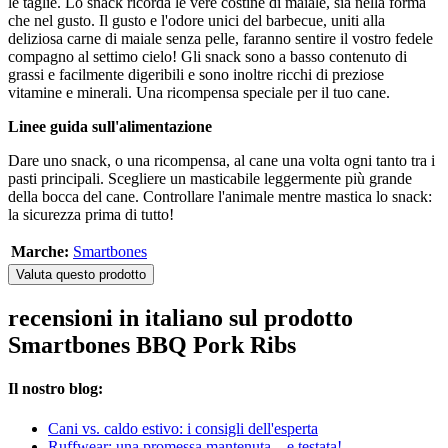
le taglie. Lo snack ricorda le vere costine di maiale, sia nella forma
che nel gusto. Il gusto e l'odore unici del barbecue, uniti alla
deliziosa carne di maiale senza pelle, faranno sentire il vostro fedele
compagno al settimo cielo! Gli snack sono a basso contenuto di
grassi e facilmente digeribili e sono inoltre ricchi di preziose
vitamine e minerali. Una ricompensa speciale per il tuo cane.
Linee guida sull'alimentazione
Dare uno snack, o una ricompensa, al cane una volta ogni tanto tra i
pasti principali. Scegliere un masticabile leggermente più grande
della bocca del cane. Controllare l'animale mentre mastica lo snack:
la sicurezza prima di tutto!
Marche:
Smartbones
Valuta questo prodotto
recensioni in italiano sul prodotto
Smartbones BBQ Pork Ribs
Il nostro blog:
Cani vs. caldo estivo: i consigli dell'esperta
Ruffwear: una promessa mantenuta... e testata!