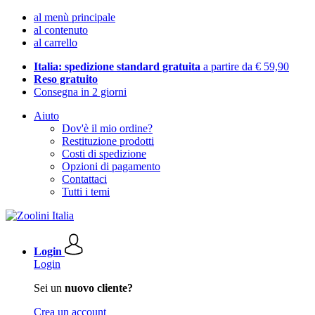
al menù principale
al contenuto
al carrello
Italia: spedizione standard gratuita
a partire da € 59,90
Reso gratuito
Consegna in 2 giorni
Aiuto
Dov'è il mio ordine?
Restituzione prodotti
Costi di spedizione
Opzioni di pagamento
Contattaci
Tutti i temi
Login
Login
Sei un
nuovo cliente?
Crea un account