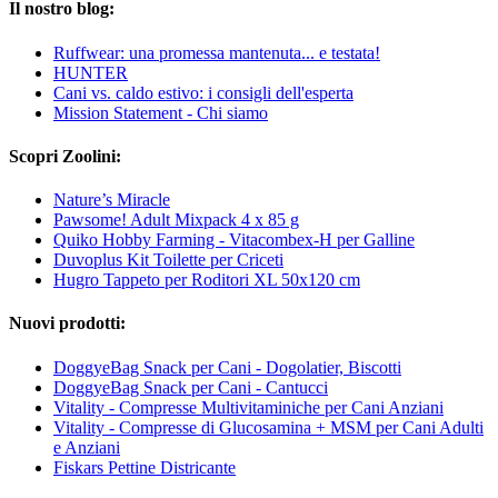
Il nostro blog:
Ruffwear: una promessa mantenuta... e testata!
HUNTER
Cani vs. caldo estivo: i consigli dell'esperta
Mission Statement - Chi siamo
Scopri Zoolini:
Nature’s Miracle
Pawsome! Adult Mixpack 4 x 85 g
Quiko Hobby Farming - Vitacombex-H per Galline
Duvoplus Kit Toilette per Criceti
Hugro Tappeto per Roditori XL 50x120 cm
Nuovi prodotti:
DoggyeBag Snack per Cani - Dogolatier, Biscotti
DoggyeBag Snack per Cani - Cantucci
Vitality - Compresse Multivitaminiche per Cani Anziani
Vitality - Compresse di Glucosamina + MSM per Cani Adulti
e Anziani
Fiskars Pettine Districante