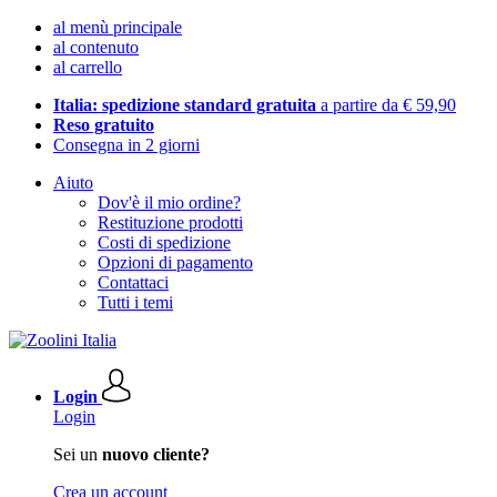
al menù principale
al contenuto
al carrello
Italia: spedizione standard gratuita
a partire da € 59,90
Reso gratuito
Consegna in 2 giorni
Aiuto
Dov'è il mio ordine?
Restituzione prodotti
Costi di spedizione
Opzioni di pagamento
Contattaci
Tutti i temi
Login
Login
Sei un
nuovo cliente?
Crea un account