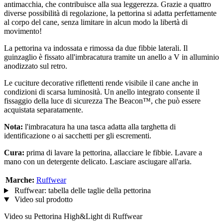
antimacchia, che contribuisce alla sua leggerezza. Grazie a quattro
diverse possibilità di regolazione, la pettorina si adatta perfettamente
al corpo del cane, senza limitare in alcun modo la libertà di
movimento!
La pettorina va indossata e rimossa da due fibbie laterali. Il
guinzaglio è fissato all'imbracatura tramite un anello a V in alluminio
anodizzato sul retro.
Le cuciture decorative riflettenti rende visibile il cane anche in
condizioni di scarsa luminosità. Un anello integrato consente il
fissaggio della luce di sicurezza The Beacon™, che può essere
acquistata separatamente.
Nota:
l'imbracatura ha una tasca adatta alla targhetta di
identificazione o ai sacchetti per gli escrementi.
Cura:
prima di lavare la pettorina, allacciare le fibbie. Lavare a
mano con un detergente delicato. Lasciare asciugare all'aria.
Marche:
Ruffwear
Ruffwear: tabella delle taglie della pettorina
Video sul prodotto
Video su Pettorina High&Light di Ruffwear