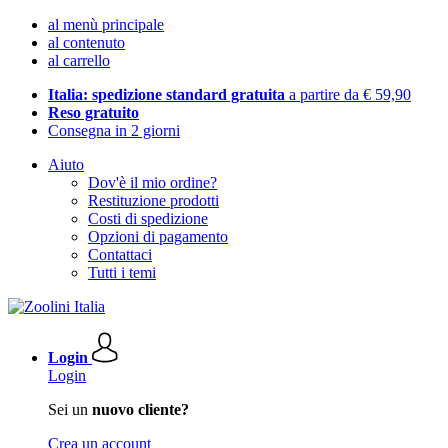
al menù principale
al contenuto
al carrello
Italia: spedizione standard gratuita
a partire da € 59,90
Reso gratuito
Consegna in 2 giorni
Aiuto
Dov'è il mio ordine?
Restituzione prodotti
Costi di spedizione
Opzioni di pagamento
Contattaci
Tutti i temi
Login
Login
Sei un
nuovo cliente?
Crea un account