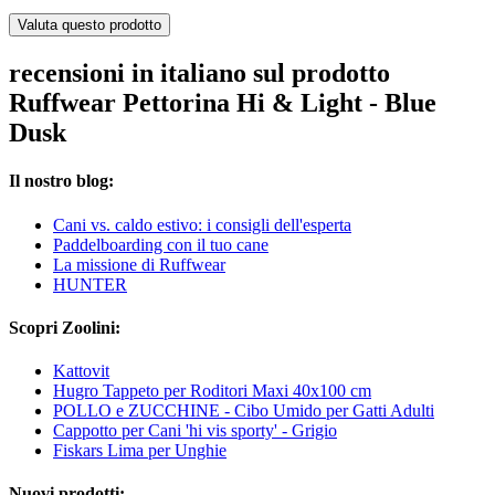
Valuta questo prodotto
recensioni in italiano sul prodotto
Ruffwear Pettorina Hi & Light - Blue
Dusk
Il nostro blog:
Cani vs. caldo estivo: i consigli dell'esperta
Paddelboarding con il tuo cane
La missione di Ruffwear
HUNTER
Scopri Zoolini:
Kattovit
Hugro Tappeto per Roditori Maxi 40x100 cm
POLLO e ZUCCHINE - Cibo Umido per Gatti Adulti
Cappotto per Cani 'hi vis sporty' - Grigio
Fiskars Lima per Unghie
Nuovi prodotti: