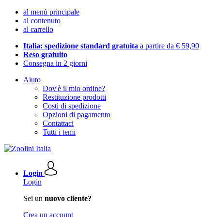
al menù principale
al contenuto
al carrello
Italia: spedizione standard gratuita
a partire da € 59,90
Reso gratuito
Consegna in 2 giorni
Aiuto
Dov'è il mio ordine?
Restituzione prodotti
Costi di spedizione
Opzioni di pagamento
Contattaci
Tutti i temi
Login
Login
Sei un
nuovo cliente?
Crea un account