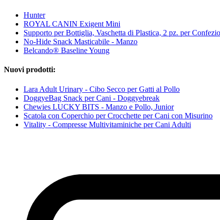
Hunter
ROYAL CANIN Exigent Mini
Supporto per Bottiglia, Vaschetta di Plastica, 2 pz. per Confezi
No-Hide Snack Masticabile - Manzo
Belcando® Baseline Young
Nuovi prodotti:
Lara Adult Urinary - Cibo Secco per Gatti al Pollo
DoggyeBag Snack per Cani - Doggyebreak
Chewies LUCKY BITS - Manzo e Pollo, Junior
Scatola con Coperchio per Crocchette per Cani con Misurino
Vitality - Compresse Multivitaminiche per Cani Adulti