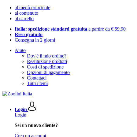
al menù principale
al contenuto
al carrello
Italia: spedizione standard gratuita
a partire da € 59,90
Reso gratuito
Consegna in 2 giorni
Aiuto
Dov'è il mio ordine?
Restituzione prodotti
Costi di spedizione
Opzioni di pagamento
Contattaci
Tutti i temi
Login
Login
Sei un
nuovo cliente?
Crea un account