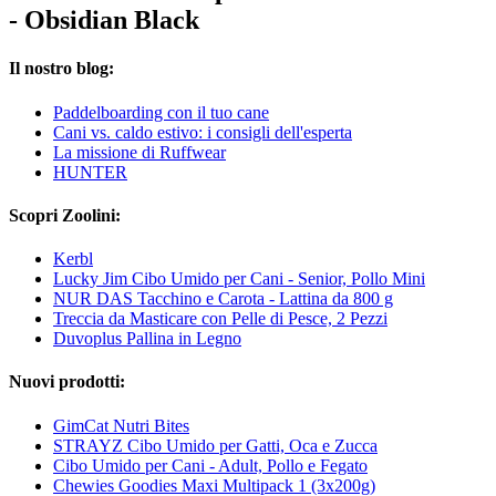
- Obsidian Black
Il nostro blog:
Paddelboarding con il tuo cane
Cani vs. caldo estivo: i consigli dell'esperta
La missione di Ruffwear
HUNTER
Scopri Zoolini:
Kerbl
Lucky Jim Cibo Umido per Cani - Senior, Pollo Mini
NUR DAS Tacchino e Carota - Lattina da 800 g
Treccia da Masticare con Pelle di Pesce, 2 Pezzi
Duvoplus Pallina in Legno
Nuovi prodotti:
GimCat Nutri Bites
STRAYZ Cibo Umido per Gatti, Oca e Zucca
Cibo Umido per Cani - Adult, Pollo e Fegato
Chewies Goodies Maxi Multipack 1 (3x200g)