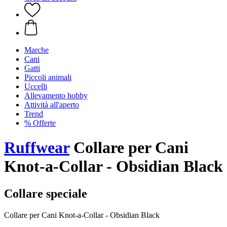
Marche
Cani
Gatti
Piccoli animali
Uccelli
Allevamento hobby
Attività all'aperto
Trend
% Offerte
Ruffwear
Collare per Cani
Knot-a-Collar - Obsidian Black
Collare speciale
Collare per Cani Knot-a-Collar - Obsidian Black