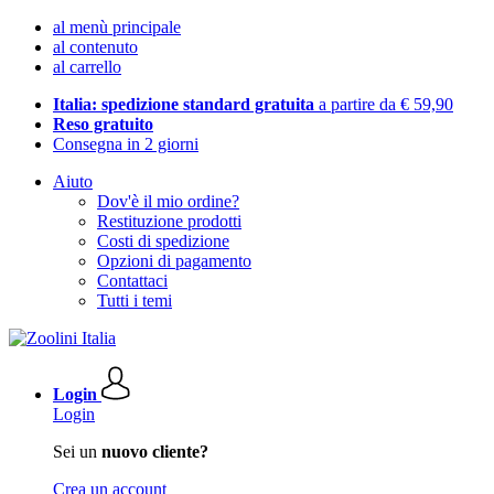
al menù principale
al contenuto
al carrello
Italia: spedizione standard gratuita
a partire da € 59,90
Reso gratuito
Consegna in 2 giorni
Aiuto
Dov'è il mio ordine?
Restituzione prodotti
Costi di spedizione
Opzioni di pagamento
Contattaci
Tutti i temi
Login
Login
Sei un
nuovo cliente?
Crea un account