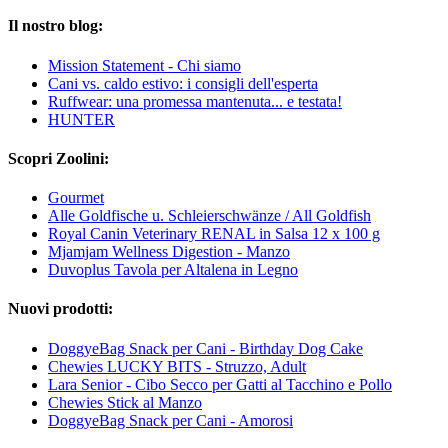
Il nostro blog:
Mission Statement - Chi siamo
Cani vs. caldo estivo: i consigli dell'esperta
Ruffwear: una promessa mantenuta... e testata!
HUNTER
Scopri Zoolini:
Gourmet
Alle Goldfische u. Schleierschwänze / All Goldfish
Royal Canin Veterinary RENAL in Salsa 12 x 100 g
Mjamjam Wellness Digestion - Manzo
Duvoplus Tavola per Altalena in Legno
Nuovi prodotti:
DoggyeBag Snack per Cani - Birthday Dog Cake
Chewies LUCKY BITS - Struzzo, Adult
Lara Senior - Cibo Secco per Gatti al Tacchino e Pollo
Chewies Stick al Manzo
DoggyeBag Snack per Cani - Amorosi