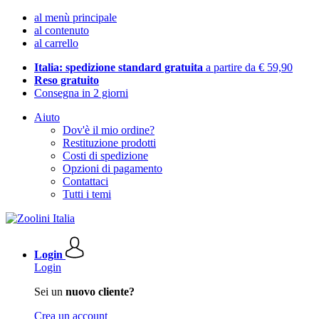
al menù principale
al contenuto
al carrello
Italia: spedizione standard gratuita
a partire da € 59,90
Reso gratuito
Consegna in 2 giorni
Aiuto
Dov'è il mio ordine?
Restituzione prodotti
Costi di spedizione
Opzioni di pagamento
Contattaci
Tutti i temi
Login
Login
Sei un
nuovo cliente?
Crea un account