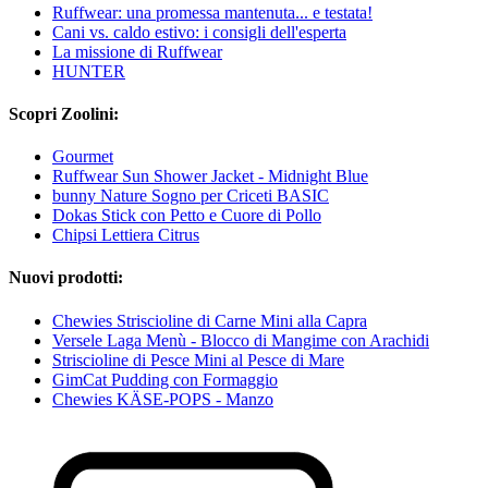
Ruffwear: una promessa mantenuta... e testata!
Cani vs. caldo estivo: i consigli dell'esperta
La missione di Ruffwear
HUNTER
Scopri Zoolini:
Gourmet
Ruffwear Sun Shower Jacket - Midnight Blue
bunny Nature Sogno per Criceti BASIC
Dokas Stick con Petto e Cuore di Pollo
Chipsi Lettiera Citrus
Nuovi prodotti:
Chewies Striscioline di Carne Mini alla Capra
Versele Laga Menù - Blocco di Mangime con Arachidi
Striscioline di Pesce Mini al Pesce di Mare
GimCat Pudding con Formaggio
Chewies KÄSE-POPS - Manzo