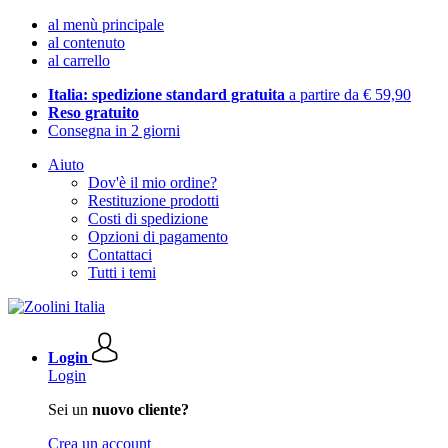
al menù principale
al contenuto
al carrello
Italia: spedizione standard gratuita
a partire da € 59,90
Reso gratuito
Consegna in 2 giorni
Aiuto
Dov'è il mio ordine?
Restituzione prodotti
Costi di spedizione
Opzioni di pagamento
Contattaci
Tutti i temi
Login
Login
Sei un
nuovo cliente?
Crea un account