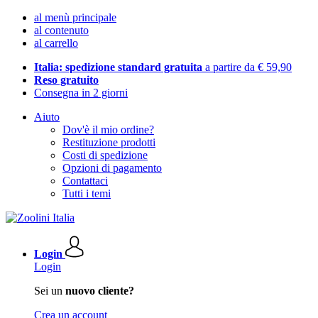
al menù principale
al contenuto
al carrello
Italia: spedizione standard gratuita
a partire da € 59,90
Reso gratuito
Consegna in 2 giorni
Aiuto
Dov'è il mio ordine?
Restituzione prodotti
Costi di spedizione
Opzioni di pagamento
Contattaci
Tutti i temi
Login
Login
Sei un
nuovo cliente?
Crea un account