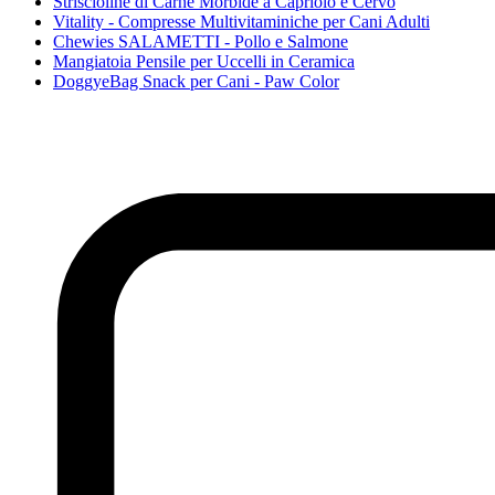
Striscioline di Carne Morbide a Capriolo e Cervo
Vitality - Compresse Multivitaminiche per Cani Adulti
Chewies SALAMETTI - Pollo e Salmone
Mangiatoia Pensile per Uccelli in Ceramica
DoggyeBag Snack per Cani - Paw Color