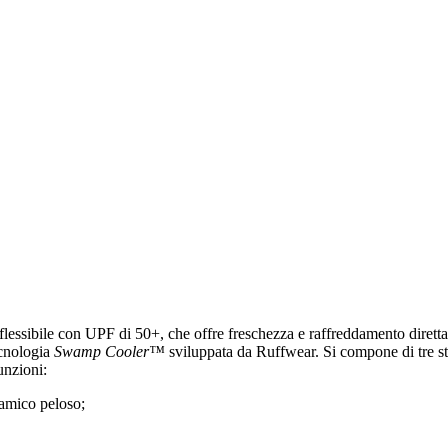
 flessibile con UPF di 50+, che offre freschezza e raffreddamento diret
ecnologia
Swamp Cooler™
sviluppata da Ruffwear. Si compone di tre str
funzioni:
 amico peloso;