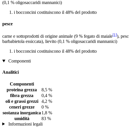
(0,1 % oligosaccaridi mannanici)
i bocconcini costituiscono il 48% del prodotto
pesce
[1]
carne e sottoprodotti di origine animale (9 % fegato di maiale
), pes
barbabietola essiccata), lievito (0,1 % oligosaccaridi mannanici)
i bocconcini costituiscono il 48% del prodotto
Componenti
Analitici
Componenti
proteina grezza
8,5 %
fibra grezza
0,4 %
oli e grassi grezzi
4,2 %
ceneri grezze
0 %
sostanza inorganica
1,8 %
umidità
83 %
Informazioni legali