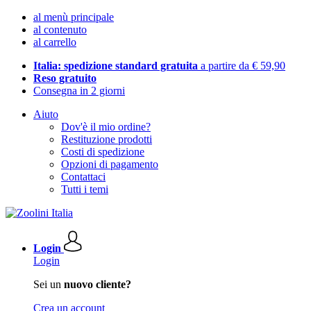
al menù principale
al contenuto
al carrello
Italia: spedizione standard gratuita
a partire da € 59,90
Reso gratuito
Consegna in 2 giorni
Aiuto
Dov'è il mio ordine?
Restituzione prodotti
Costi di spedizione
Opzioni di pagamento
Contattaci
Tutti i temi
Login
Login
Sei un
nuovo cliente?
Crea un account