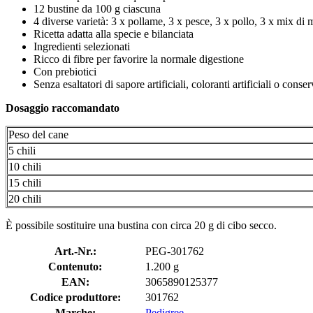
12 bustine da 100 g ciascuna
4 diverse varietà: 3 x pollame, 3 x pesce, 3 x pollo, 3 x mix di
Ricetta adatta alla specie e bilanciata
Ingredienti selezionati
Ricco di fibre per favorire la normale digestione
Con prebiotici
Senza esaltatori di sapore artificiali, coloranti artificiali o conserv
Dosaggio raccomandato
Peso del cane
5 chili
10 chili
15 chili
20 chili
È possibile sostituire una bustina con circa 20 g di cibo secco.
Art.-Nr.:
PEG-301762
Contenuto:
1.200 g
EAN:
3065890125377
Codice produttore:
301762
Marche:
Pedigree