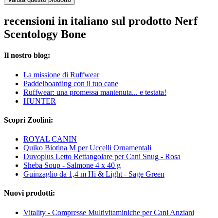
recensioni in italiano sul prodotto Nerf
Scentology Bone
Il nostro blog:
La missione di Ruffwear
Paddelboarding con il tuo cane
Ruffwear: una promessa mantenuta... e testata!
HUNTER
Scopri Zoolini:
ROYAL CANIN
Quiko Biotina M per Uccelli Ornamentali
Duvoplus Letto Rettangolare per Cani Snug - Rosa
Sheba Soup - Salmone 4 x 40 g
Guinzaglio da 1,4 m Hi & Light - Sage Green
Nuovi prodotti:
Vitality - Compresse Multivitaminiche per Cani Anziani