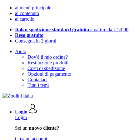
al menù principale
al contenuto
al carrello
Italia: spedizione standard gratuita
a partire da € 59,90
Reso gratuito
Consegna in 2 giorni
Aiuto
Dov'è il mio ordine?
Restituzione prodotti
Costi di spedizione
Opzioni di pagamento
Contattaci
Tutti i temi
Login
Login
Sei un
nuovo cliente?
Crea un account