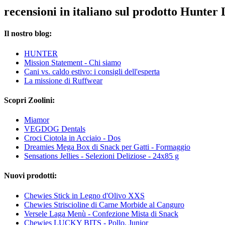
recensioni in italiano sul prodotto Hunter
Il nostro blog:
HUNTER
Mission Statement - Chi siamo
Cani vs. caldo estivo: i consigli dell'esperta
La missione di Ruffwear
Scopri Zoolini:
Miamor
VEGDOG Dentals
Croci Ciotola in Acciaio - Dos
Dreamies Mega Box di Snack per Gatti - Formaggio
Sensations Jellies - Selezioni Deliziose - 24x85 g
Nuovi prodotti:
Chewies Stick in Legno d'Olivo XXS
Chewies Striscioline di Carne Morbide al Canguro
Versele Laga Menù - Confezione Mista di Snack
Chewies LUCKY BITS - Pollo, Junior