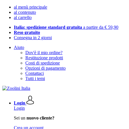
al menù principale
al contenuto
al carrello
Italia: spedizione standard gratuita
a partire da € 59,90
Reso gratuito
Consegna in 2 giorni
Aiuto
Dov'è il mio ordine?
Restituzione prodotti
Costi di spedizione
Opzioni di pagamento
Contattaci
Tutti i temi
Login
Login
Sei un
nuovo cliente?
Crea un account