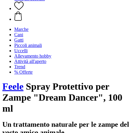
Marche
Cani
Gatti
Piccoli animali
Uccelli
Allevamento hobby
Attività all'aperto
Trend
% Offerte
Feele
Spray Protettivo per
Zampe "Dream Dancer", 100
ml
Un trattamento naturale per le zampe del
vosto amico animale