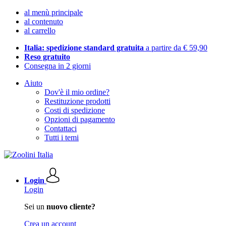
al menù principale
al contenuto
al carrello
Italia: spedizione standard gratuita
a partire da € 59,90
Reso gratuito
Consegna in 2 giorni
Aiuto
Dov'è il mio ordine?
Restituzione prodotti
Costi di spedizione
Opzioni di pagamento
Contattaci
Tutti i temi
Login
Login
Sei un
nuovo cliente?
Crea un account