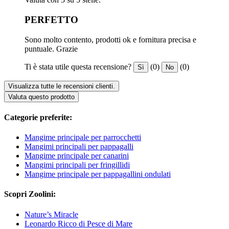
PERFETTO
Sono molto contento, prodotti ok e fornitura precisa e
puntuale. Grazie
Ti è stata utile questa recensione?
(0)
(0)
Sì
No
Visualizza tutte le recensioni clienti.
Valuta questo prodotto
Categorie preferite:
Mangime principale per parrocchetti
Mangimi principali per pappagalli
Mangime principale per canarini
Mangimi principali per fringillidi
Mangime principale per pappagallini ondulati
Scopri Zoolini:
Nature’s Miracle
Leonardo Ricco di Pesce di Mare