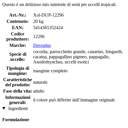
Questo è un delizioso mix nutriente di semi per uccelli tropicali.
Art.-Nr.:
Xol-DUP-12296
Contenuto:
20 kg
EAN:
5414365352424
Codice
12296
produttore:
Marche:
Duvoplus
cocorita, parrocchetto grande, canarino, fringuelli,
Specie di
cacatua, pappagallino pigmeo, pappagallo,
uccello:
Anodorhynchus, uccelli esotici
Tipologia di
mangime completo
mangime:
Caratteristiche
naturale
del prodotto:
Fase della vita:
adulto
Informazioni
il colore può differire dall’immagine originale
generali:
Ingredienti
Formulazione