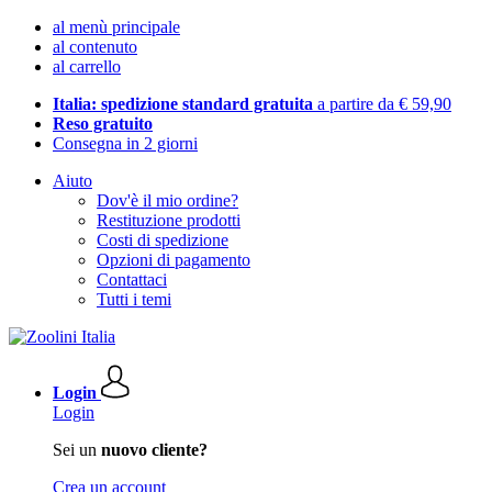
al menù principale
al contenuto
al carrello
Italia: spedizione standard gratuita
a partire da € 59,90
Reso gratuito
Consegna in 2 giorni
Aiuto
Dov'è il mio ordine?
Restituzione prodotti
Costi di spedizione
Opzioni di pagamento
Contattaci
Tutti i temi
Login
Login
Sei un
nuovo cliente?
Crea un account