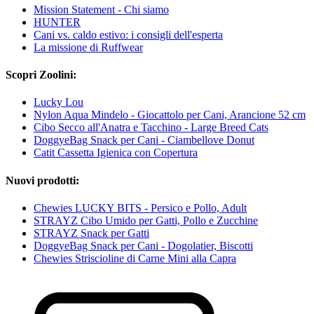
Mission Statement - Chi siamo
HUNTER
Cani vs. caldo estivo: i consigli dell'esperta
La missione di Ruffwear
Scopri Zoolini:
Lucky Lou
Nylon Aqua Mindelo - Giocattolo per Cani, Arancione 52 cm
Cibo Secco all'Anatra e Tacchino - Large Breed Cats
DoggyeBag Snack per Cani - Ciambellove Donut
Catit Cassetta Igienica con Copertura
Nuovi prodotti:
Chewies LUCKY BITS - Persico e Pollo, Adult
STRAYZ Cibo Umido per Gatti, Pollo e Zucchine
STRAYZ Snack per Gatti
DoggyeBag Snack per Cani - Dogolatier, Biscotti
Chewies Striscioline di Carne Mini alla Capra