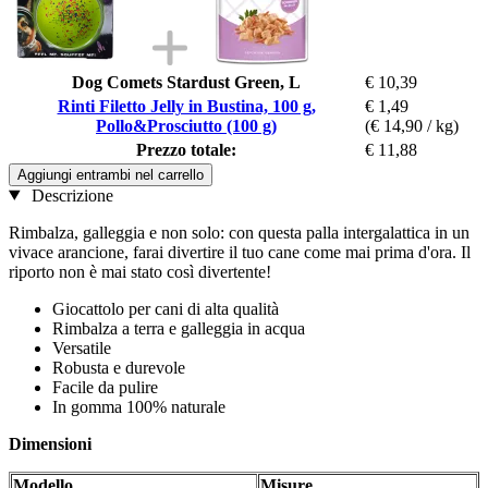
Dog Comets Stardust Green, L
€ 10,39
Rinti Filetto Jelly in Bustina, 100 g,
€ 1,49
Pollo&Prosciutto (100 g)
(€ 14,90 / kg)
Prezzo totale:
€ 11,88
Aggiungi entrambi nel carrello
Descrizione
Rimbalza, galleggia e non solo: con questa palla intergalattica in un
vivace arancione, farai divertire il tuo cane come mai prima d'ora. Il
riporto non è mai stato così divertente!
Giocattolo per cani di alta qualità
Rimbalza a terra e galleggia in acqua
Versatile
Robusta e durevole
Facile da pulire
In gomma 100% naturale
Dimensioni
Modello
Misure