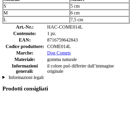
S
5 cm
M
6 cm
L
7,5 cm
Art.-Nr.:
HAC-COME014L
Contenuto:
1 pz.
EAN:
8716759642843
Codice produttore:
COME014L
Marche:
Dog Comets
Materiale:
gomma naturale
Informazioni
il colore può differire dall’immagine
generali:
originale
Informazioni legali
Prodotti consigliati