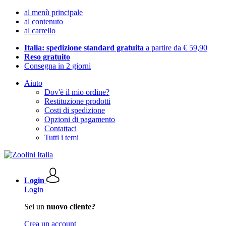
al menù principale
al contenuto
al carrello
Italia: spedizione standard gratuita
a partire da € 59,90
Reso gratuito
Consegna in 2 giorni
Aiuto
Dov'è il mio ordine?
Restituzione prodotti
Costi di spedizione
Opzioni di pagamento
Contattaci
Tutti i temi
Login
Login
Sei un
nuovo cliente?
Crea un account