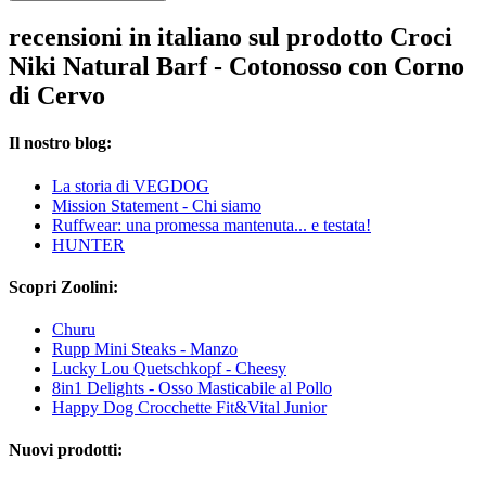
recensioni in italiano sul prodotto Croci
Niki Natural Barf - Cotonosso con Corno
di Cervo
Il nostro blog:
La storia di VEGDOG
Mission Statement - Chi siamo
Ruffwear: una promessa mantenuta... e testata!
HUNTER
Scopri Zoolini:
Churu
Rupp Mini Steaks - Manzo
Lucky Lou Quetschkopf - Cheesy
8in1 Delights - Osso Masticabile al Pollo
Happy Dog Crocchette Fit&Vital Junior
Nuovi prodotti: