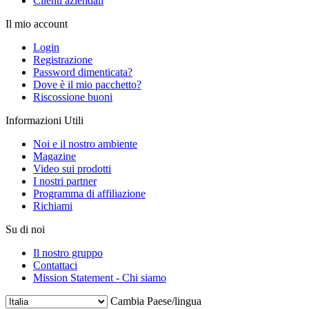
Clienti aziendali
Il mio account
Login
Registrazione
Password dimenticata?
Dove è il mio pacchetto?
Riscossione buoni
Informazioni Utili
Noi e il nostro ambiente
Magazine
Video sui prodotti
I nostri partner
Programma di affiliazione
Richiami
Su di noi
Il nostro gruppo
Contattaci
Mission Statement - Chi siamo
Cambia Paese/lingua