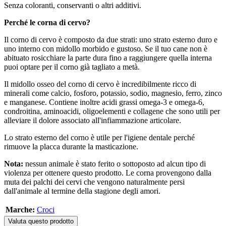
Senza coloranti, conservanti o altri additivi.
Perché le corna di cervo?
Il corno di cervo è composto da due strati: uno strato esterno duro e
uno interno con midollo morbido e gustoso. Se il tuo cane non è
abituato rosicchiare la parte dura fino a raggiungere quella interna
puoi optare per il corno già tagliato a metà.
Il midollo osseo del corno di cervo è incredibilmente ricco di
minerali come calcio, fosforo, potassio, sodio, magnesio, ferro, zinco
e manganese. Contiene inoltre acidi grassi omega-3 e omega-6,
condroitina, aminoacidi, oligoelementi e collagene che sono utili per
alleviare il dolore associato all'infiammazione articolare.
Lo strato esterno del corno è utile per l'igiene dentale perché
rimuove la placca durante la masticazione.
Nota:
nessun animale è stato ferito o sottoposto ad alcun tipo di
violenza per ottenere questo prodotto. Le corna provengono dalla
muta dei palchi dei cervi che vengono naturalmente persi
dall'animale al termine della stagione degli amori.
Marche:
Croci
Valuta questo prodotto