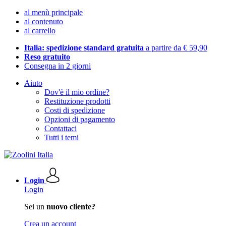
al menù principale
al contenuto
al carrello
Italia: spedizione standard gratuita
a partire da € 59,90
Reso gratuito
Consegna in 2 giorni
Aiuto
Dov'è il mio ordine?
Restituzione prodotti
Costi di spedizione
Opzioni di pagamento
Contattaci
Tutti i temi
Login
Login
Sei un
nuovo cliente?
Crea un account