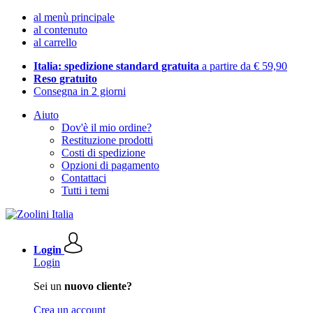
al menù principale
al contenuto
al carrello
Italia: spedizione standard gratuita
a partire da € 59,90
Reso gratuito
Consegna in 2 giorni
Aiuto
Dov'è il mio ordine?
Restituzione prodotti
Costi di spedizione
Opzioni di pagamento
Contattaci
Tutti i temi
Login
Login
Sei un
nuovo cliente?
Crea un account