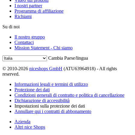
Video sui prodotti
I nostri partner
Programma di affiliazione
Richiami
Su di noi
Il nostro gruppo
Contattaci
Mission Statement - Chi siamo
Cambia Paese/lingua
© 2010-2026
niceshops GmbH
(ATU63964918) - All rights
reserved.
Informazioni legali e termini di utilizzo
Protezione dei dati
Condizioni generali di contratto e politica di cancellazione
Dichiarazione di accessibilità
Impostazioni sulla protezione dei dati
Annullare qui i contratti di abbonamento
Azienda
Altri nice Shops