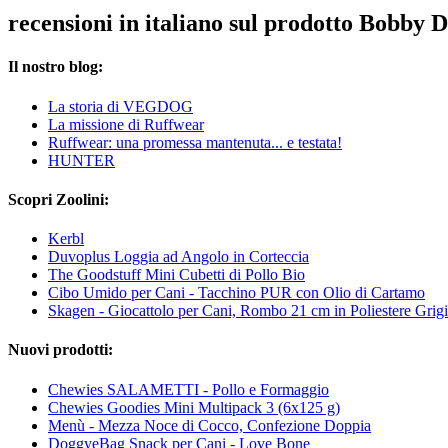
recensioni in italiano sul prodotto Bobby 
Il nostro blog:
La storia di VEGDOG
La missione di Ruffwear
Ruffwear: una promessa mantenuta... e testata!
HUNTER
Scopri Zoolini:
Kerbl
Duvoplus Loggia ad Angolo in Corteccia
The Goodstuff Mini Cubetti di Pollo Bio
Cibo Umido per Cani - Tacchino PUR con Olio di Cartamo
Skagen - Giocattolo per Cani, Rombo 21 cm in Poliestere Grig
Nuovi prodotti:
Chewies SALAMETTI - Pollo e Formaggio
Chewies Goodies Mini Multipack 3 (6x125 g)
Menù - Mezza Noce di Cocco, Confezione Doppia
DoggyeBag Snack per Cani - Love Bone