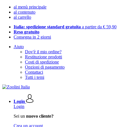
al menù principale
al contenuto
al carrello
Italia: spedizione standard gratuita
a partire da € 59,90
Reso gratuito
Consegna in 2 giorni
Aiuto
Dov'è il mio ordine?
Restituzione prodotti
Costi di spedizione
Opzioni di pagamento
Contattaci
Tutti i temi
Login
Login
Sei un
nuovo cliente?
Crea un account