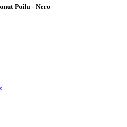
Donut Poilu - Nero
io