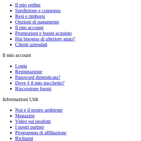
Il mio ordine
Spedizione e consegna
Resi e rimborsi
Opzioni di pagamento
Il mio account
Promozioni e buoni acquisto
Hai bisogno di ulteriore aiuto?
Clienti aziendali
Il mio account
Login
Registrazione
Password dimenticata?
Dove è il mio pacchetto?
Riscossione buoni
Informazioni Utili
Noi e il nostro ambiente
Magazine
Video sui prodotti
I nostri partner
Programma di affiliazione
Richiami