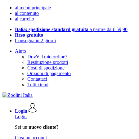
al menù principale
al contenuto
al carrello
Italia: spedizione standard gratuita
a partire da € 59,90
Reso gratuito
Consegna in 2 giorni
Aiuto
Dov'è il mio ordine?
Restituzione prodotti
Costi di spedizione
Opzioni di pagamento
Contattaci
Tutti i temi
Login
Login
Sei un
nuovo cliente?
Crea un account