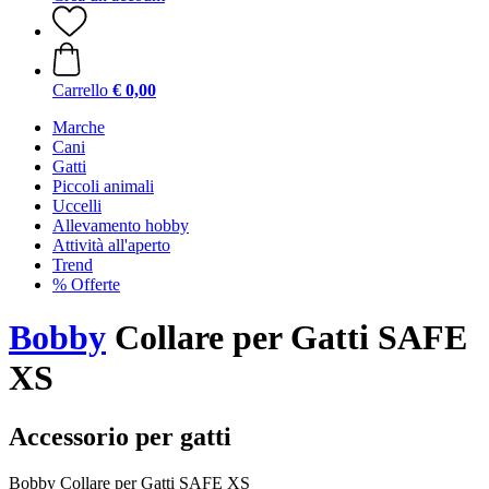
Carrello
€ 0,00
Marche
Cani
Gatti
Piccoli animali
Uccelli
Allevamento hobby
Attività all'aperto
Trend
% Offerte
Bobby
Collare per Gatti SAFE
XS
Accessorio per gatti
Bobby Collare per Gatti SAFE XS