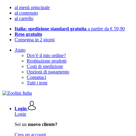
al menù principale
al contenuto
al carrello
Italia: spedizione standard gratuita
a partire da € 59,90
Reso gratuito
Consegna in 2 giorni
Aiuto
Dov'è il mio ordine?
Restituzione prodotti
Costi di spedizione
Opzioni di pagamento
Contattaci
Tutti i temi
Login
Login
Sei un
nuovo cliente?
Crea un account