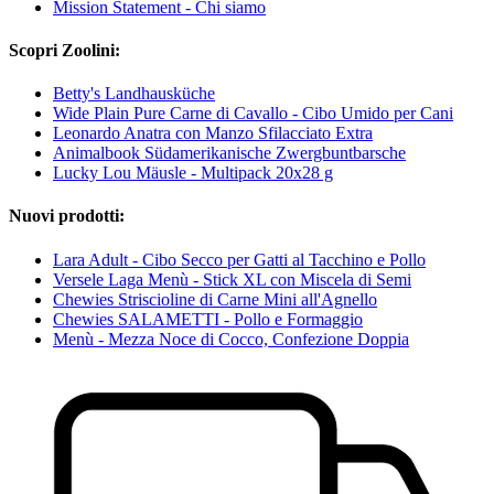
Mission Statement - Chi siamo
Scopri Zoolini:
Betty's Landhausküche
Wide Plain Pure Carne di Cavallo - Cibo Umido per Cani
Leonardo Anatra con Manzo Sfilacciato Extra
Animalbook Südamerikanische Zwergbuntbarsche
Lucky Lou Mäusle - Multipack 20x28 g
Nuovi prodotti:
Lara Adult - Cibo Secco per Gatti al Tacchino e Pollo
Versele Laga Menù - Stick XL con Miscela di Semi
Chewies Striscioline di Carne Mini all'Agnello
Chewies SALAMETTI - Pollo e Formaggio
Menù - Mezza Noce di Cocco, Confezione Doppia