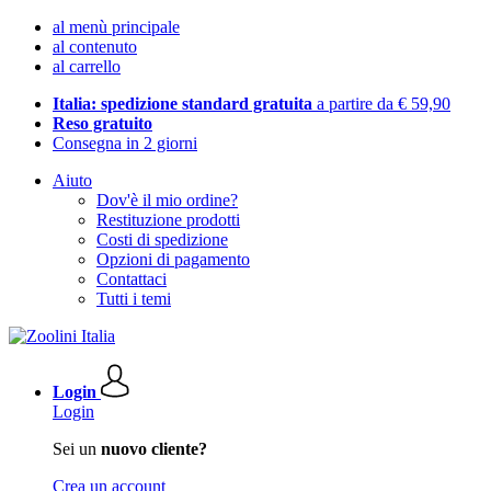
al menù principale
al contenuto
al carrello
Italia: spedizione standard gratuita
a partire da € 59,90
Reso gratuito
Consegna in 2 giorni
Aiuto
Dov'è il mio ordine?
Restituzione prodotti
Costi di spedizione
Opzioni di pagamento
Contattaci
Tutti i temi
Login
Login
Sei un
nuovo cliente?
Crea un account