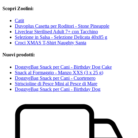
Scopri Zoolini:
Catit
Duvoplus Casetta per Roditori - Stone Pineapple
Liveclear Sterilised Adult 7+ con Tacchino
Selezione in Salsa - Selezione Delicata 40x85 g
Croci XMAS T-Shirt Naughty Santa
Nuovi prodotti:
DoggyeBag Snack per Cani - Birthday Dog Cake
Snack al Formaggio - Manzo XXS (3 x 25 g)
DoggyeBag Snack per Cani - Cuortenero
Striscioline di Pesce Mini al Pesce di Mare
DoggyeBag Snack per Cani - Birthday Dog