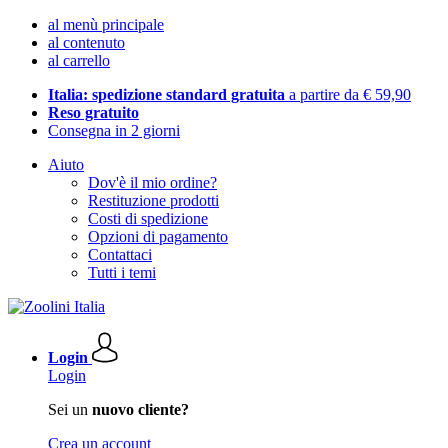
al menù principale
al contenuto
al carrello
Italia: spedizione standard gratuita
a partire da € 59,90
Reso gratuito
Consegna in 2 giorni
Aiuto
Dov'è il mio ordine?
Restituzione prodotti
Costi di spedizione
Opzioni di pagamento
Contattaci
Tutti i temi
Login
Login
Sei un
nuovo cliente?
Crea un account