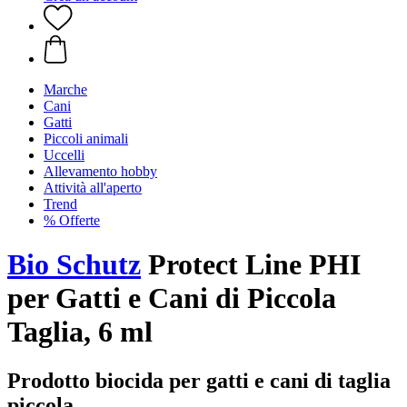
Marche
Cani
Gatti
Piccoli animali
Uccelli
Allevamento hobby
Attività all'aperto
Trend
% Offerte
Bio Schutz
Protect Line PHI
per Gatti e Cani di Piccola
Taglia, 6 ml
Prodotto biocida per gatti e cani di taglia
piccola