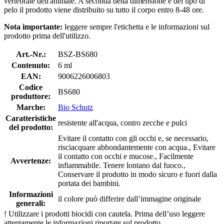
vertebrale dell'animale. A seconda della dimensione e del tipo di
pelo il prodotto viene distribuito su tutto il corpo entro 8-48 ore.
Nota importante:
leggere sempre l'etichetta e le informazioni sul
prodotto prima dell'utilizzo.
Art.-Nr.:
BSZ-BS680
Contenuto:
6 ml
EAN:
9006226006803
Codice
BS680
produttore:
Marche:
Bio Schutz
Caratteristiche
resistente all'acqua, contro zecche e pulci
del prodotto:
Evitare il contatto con gli occhi e, se necessario,
risciacquare abbondantemente con acqua., Evitare
il contatto con occhi e mucose., Facilmente
Avvertenze:
infiammabile. Tenere lontano dal fuoco.,
Conservare il prodotto in modo sicuro e fuori dalla
portata dei bambini.
Informazioni
il colore può differire dall’immagine originale
generali:
!
Utilizzare i prodotti biocidi con cautela. Prima dell’uso leggere
attentamente le informazioni riportate sul prodotto.