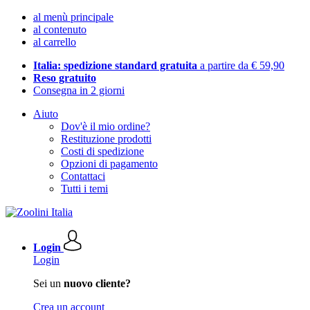
al menù principale
al contenuto
al carrello
Italia: spedizione standard gratuita
a partire da € 59,90
Reso gratuito
Consegna in 2 giorni
Aiuto
Dov'è il mio ordine?
Restituzione prodotti
Costi di spedizione
Opzioni di pagamento
Contattaci
Tutti i temi
Login
Login
Sei un
nuovo cliente?
Crea un account