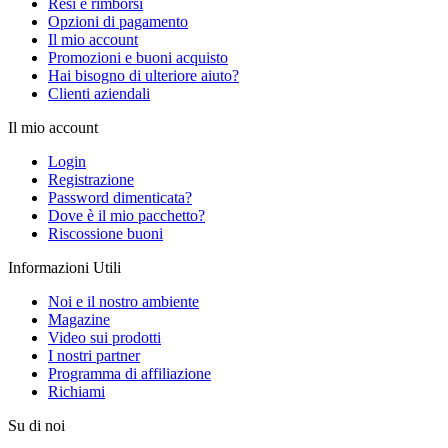
Resi e rimborsi
Opzioni di pagamento
Il mio account
Promozioni e buoni acquisto
Hai bisogno di ulteriore aiuto?
Clienti aziendali
Il mio account
Login
Registrazione
Password dimenticata?
Dove è il mio pacchetto?
Riscossione buoni
Informazioni Utili
Noi e il nostro ambiente
Magazine
Video sui prodotti
I nostri partner
Programma di affiliazione
Richiami
Su di noi