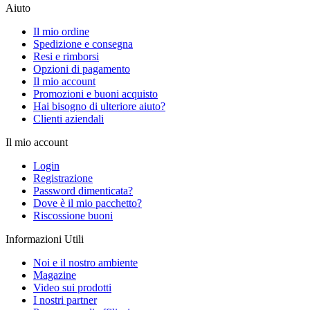
Aiuto
Il mio ordine
Spedizione e consegna
Resi e rimborsi
Opzioni di pagamento
Il mio account
Promozioni e buoni acquisto
Hai bisogno di ulteriore aiuto?
Clienti aziendali
Il mio account
Login
Registrazione
Password dimenticata?
Dove è il mio pacchetto?
Riscossione buoni
Informazioni Utili
Noi e il nostro ambiente
Magazine
Video sui prodotti
I nostri partner