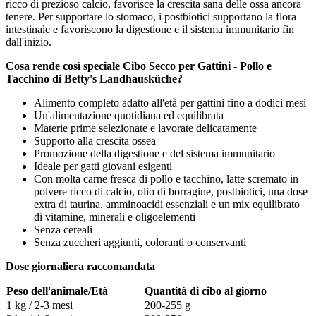
ricco di prezioso calcio, favorisce la crescita sana delle ossa ancora
tenere. Per supportare lo stomaco, i postbiotici supportano la flora
intestinale e favoriscono la digestione e il sistema immunitario fin
dall'inizio.
Cosa rende così speciale Cibo Secco per Gattini - Pollo e
Tacchino di Betty's Landhausküche?
Alimento completo adatto all'età per gattini fino a dodici mesi
Un'alimentazione quotidiana ed equilibrata
Materie prime selezionate e lavorate delicatamente
Supporto alla crescita ossea
Promozione della digestione e del sistema immunitario
Ideale per gatti giovani esigenti
Con molta carne fresca di pollo e tacchino, latte scremato in
polvere ricco di calcio, olio di borragine, postbiotici, una dose
extra di taurina, amminoacidi essenziali e un mix equilibrato
di vitamine, minerali e oligoelementi
Senza cereali
Senza zuccheri aggiunti, coloranti o conservanti
Dose giornaliera raccomandata
Peso dell'animale/Età
Quantità di cibo al giorno
1 kg / 2-3 mesi
200-255 g