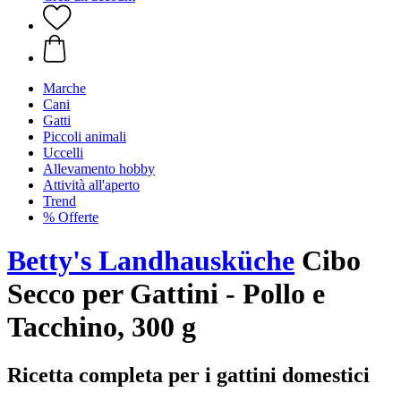
Marche
Cani
Gatti
Piccoli animali
Uccelli
Allevamento hobby
Attività all'aperto
Trend
% Offerte
Betty's Landhausküche
Cibo
Secco per Gattini - Pollo e
Tacchino, 300 g
Ricetta completa per i gattini domestici