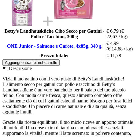
Betty's Landhausküche Cibo Secco per Gattini -
€ 6,79
(€
Pollo e Tacchino, 300 g
22,63 / kg)
€ 4,99
ONE Junior - Salmone e Carote, 4x85g, 340 g
(€ 14,68 / kg)
Prezzo totale:
€ 11,78
Aggiungi entrambi nel carrello
Descrizione
Vizia il tuo gattino con il vero gusto di Betty’s Landhausküche!
L'alimento secco per gattini con pollo e tacchino di Betty’s
Landhausküche è un vero banchetto per il palato del tuo piccolo
felino. Con molta carne fresca, questo alimento completo offre
esattamente ciò di cui i gattini esigenti hanno bisogno per fusa felici
e soddisfatte: Un piacere di carne naturale e di alta qualità, senza
aggiunte inutili.
Grazie alla ricetta equilibrata, il tuo micio riceve un apporto ottimale
di nutrienti. Una dose extra di taurina e amminoacidi essenziali
supportano la vitalità, mentre il latte scremato in polvere contenuto,