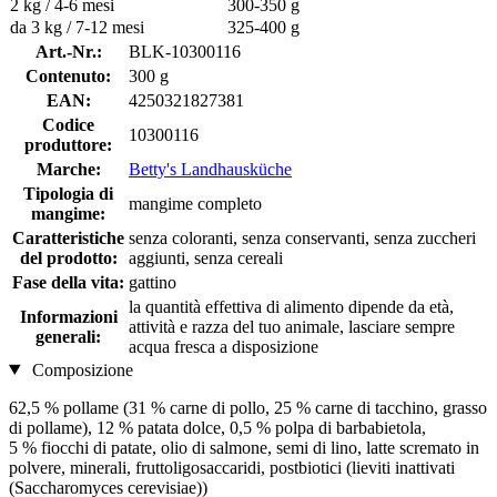
2 kg / 4-6 mesi
300-350 g
da 3 kg / 7-12 mesi
325-400 g
Art.-Nr.:
BLK-10300116
Contenuto:
300 g
EAN:
4250321827381
Codice
10300116
produttore:
Marche:
Betty's Landhausküche
Tipologia di
mangime completo
mangime:
Caratteristiche
senza coloranti, senza conservanti, senza zuccheri
del prodotto:
aggiunti, senza cereali
Fase della vita:
gattino
la quantità effettiva di alimento dipende da età,
Informazioni
attività e razza del tuo animale, lasciare sempre
generali:
acqua fresca a disposizione
Composizione
62,5 % pollame (31 % carne di pollo, 25 % carne di tacchino, grasso
di pollame), 12 % patata dolce, 0,5 % polpa di barbabietola,
5 % fiocchi di patate, olio di salmone, semi di lino, latte scremato in
polvere, minerali, fruttoligosaccaridi, postbiotici (lieviti inattivati
(Saccharomyces cerevisiae))