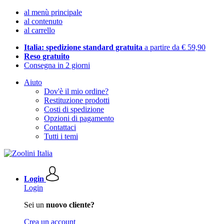
al menù principale
al contenuto
al carrello
Italia: spedizione standard gratuita
a partire da € 59,90
Reso gratuito
Consegna in 2 giorni
Aiuto
Dov'è il mio ordine?
Restituzione prodotti
Costi di spedizione
Opzioni di pagamento
Contattaci
Tutti i temi
Login
Login
Sei un
nuovo cliente?
Crea un account