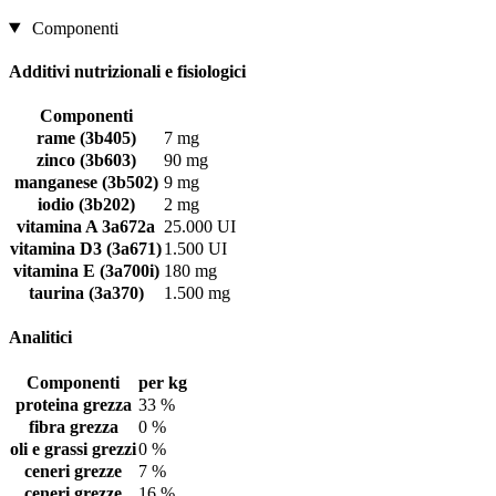
Componenti
Additivi nutrizionali e fisiologici
Componenti
rame (3b405)
7 mg
zinco (3b603)
90 mg
manganese (3b502)
9 mg
iodio (3b202)
2 mg
vitamina A 3a672a
25.000 UI
vitamina D3 (3a671)
1.500 UI
vitamina E (3a700i)
180 mg
taurina (3a370)
1.500 mg
Analitici
Componenti
per kg
proteina grezza
33 %
fibra grezza
0 %
oli e grassi grezzi
0 %
ceneri grezze
7 %
ceneri grezze
16 %