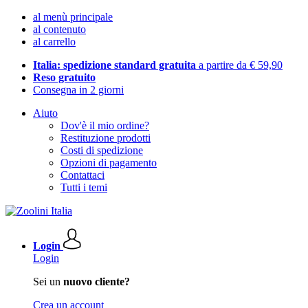
al menù principale
al contenuto
al carrello
Italia: spedizione standard gratuita
a partire da € 59,90
Reso gratuito
Consegna in 2 giorni
Aiuto
Dov'è il mio ordine?
Restituzione prodotti
Costi di spedizione
Opzioni di pagamento
Contattaci
Tutti i temi
Login
Login
Sei un
nuovo cliente?
Crea un account