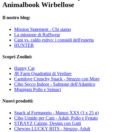
Animalbook Wirbellose
Il nostro blog:
Mission Statement - Chi siamo
La missione di Ruffwear
Cani vs. caldo estivo: i consigli dell'esperta
HUNTER
Scopri Zoolini:
Happy Cat
JR Farm Quadratini di Verdure
Carnilove Crunchy Snack - Struzzo con More
Cibo Secco Indoor - Salmone dell'Atlantico
Mjamjam Pollo e Spinaci
Nuovi prodotti:
Snack al Formaggio - Manzo XXS (3 x 25 g)
Cibo Umido per Cani - Adult, Pollo e Fegato
STRAYZ Calzini, Design con Gatti
Chewies LUCKY BITS - Struzzo, Adult