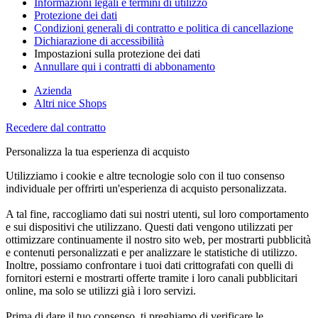
Informazioni legali e termini di utilizzo
Protezione dei dati
Condizioni generali di contratto e politica di cancellazione
Dichiarazione di accessibilità
Impostazioni sulla protezione dei dati
Annullare qui i contratti di abbonamento
Azienda
Altri nice Shops
Recedere dal contratto
Personalizza la tua esperienza di acquisto
Utilizziamo i cookie e altre tecnologie solo con il tuo consenso
individuale per offrirti un'esperienza di acquisto personalizzata.
A tal fine, raccogliamo dati sui nostri utenti, sul loro comportamento
e sui dispositivi che utilizzano. Questi dati vengono utilizzati per
ottimizzare continuamente il nostro sito web, per mostrarti pubblicità
e contenuti personalizzati e per analizzare le statistiche di utilizzo.
Inoltre, possiamo confrontare i tuoi dati crittografati con quelli di
fornitori esterni e mostrarti offerte tramite i loro canali pubblicitari
online, ma solo se utilizzi già i loro servizi.
Prima di dare il tuo consenso, ti preghiamo di verificare le