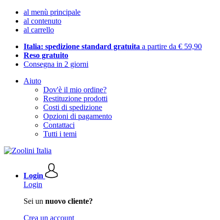
al menù principale
al contenuto
al carrello
Italia: spedizione standard gratuita
a partire da € 59,90
Reso gratuito
Consegna in 2 giorni
Aiuto
Dov'è il mio ordine?
Restituzione prodotti
Costi di spedizione
Opzioni di pagamento
Contattaci
Tutti i temi
Login
Login
Sei un
nuovo cliente?
Crea un account